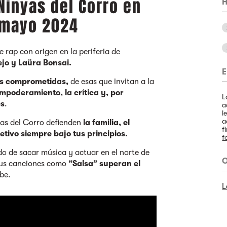
Ninyas del Corro en
H
e mayo 2024
e rap con origen en la periferia de
ejo y Laüra Bonsai.
E
as comprometidas,
de esas que invitan a la
mpoderamiento, la crítica y, por
L
es
.
a
l
a
nyas del Corro defienden
la familia, el
f
jetivo siempre bajo tus principios.
f
o de sacar música y actuar en el norte de
O
sus canciones como
“Salsa” superan el
be.
L