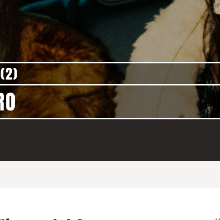
 (2)
RO