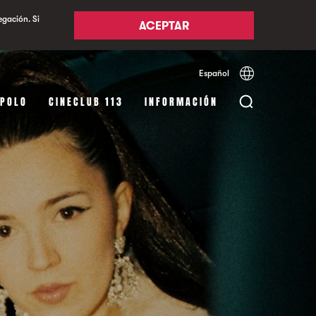
egación. Si
ACEPTAR
Español
Català
English
APOLO
CINECLUB 113
INFORMACIÓN