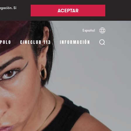
egación. Si
ACEPTAR
Español
Català
English
APOLO
CINECLUB 113
INFORMACIÓN