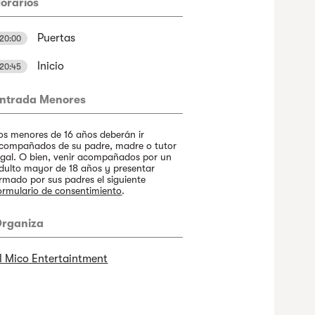
orarios
Puertas
20:00
Inicio
20:45
ntrada Menores
os menores de 16 años deberán ir
compañados de su padre, madre o tutor
egal. O bien, venir acompañados por un
dulto mayor de 18 años y presentar
irmado por sus padres el siguiente
ormulario de consentimiento
.
rganiza
l Mico Entertaintment