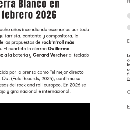
erra Blanco en
H
 febrero 2026
 ocho años incendiando escenarios por toda
guitarrista, cantante y compositora, la
E
e las propuestas de
rock’n’roll más
 El cuarteto lo cierran
Guillermo
ez
a la batería y
Gerard Vercher
al teclado
L
a
l
a
cida por la prensa como “el mejor directo
f
t Out
(Folc Records, 2024), confirma su
f
sas del rock and roll europeo. En 2026 se
jo y gira nacional e internacional.
O
E