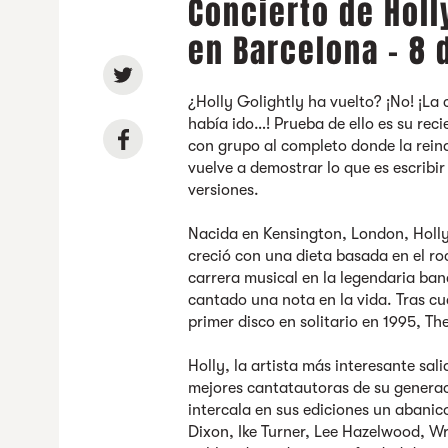
Concierto de Holl
en Barcelona - 8
¿Holly Golightly ha vuelto? ¡No! ¡La
había ido…! Prueba de ello es su rec
con grupo al completo donde la reina 
vuelve a demostrar lo que es escribi
versiones.
Nacida en Kensington, London, Holly
creció con una dieta basada en el roc
carrera musical en la legendaria ba
cantado una nota en la vida. Tras c
primer disco en solitario en 1995, T
Holly, la artista más interesante sali
mejores cantatautoras de su generac
intercala en sus ediciones un abani
Dixon, Ike Turner, Lee Hazelwood, Wr