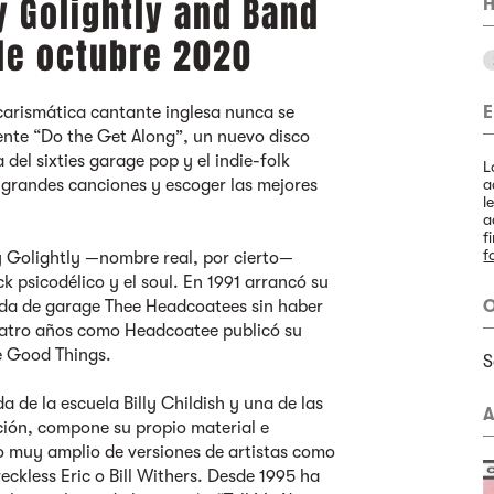
y Golightly and Band
H
 de octubre 2020
 carismática cantante inglesa nunca se
E
iente “Do the Get Along”, un nuevo disco
del sixties garage pop y el indie-folk
L
r grandes canciones y escoger las mejores
a
l
a
f
f
 Golightly —nombre real, por cierto—
k psicodélico y el soul. En 1991 arrancó su
nda de garage Thee Headcoatees sin haber
O
uatro años como Headcoatee publicó su
he Good Things.
S
da de la escuela Billy Childish y una de las
A
ión, compone su propio material e
co muy amplio de versiones de artistas como
eckless Eric o Bill Withers. Desde 1995 ha