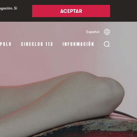
egación. Si
ACEPTAR
Español
Català
English
APOLO
CINECLUB 113
INFORMACIÓN