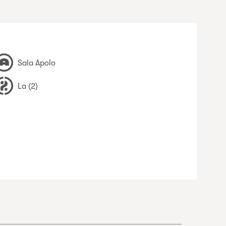
Sala Apolo
La (2)