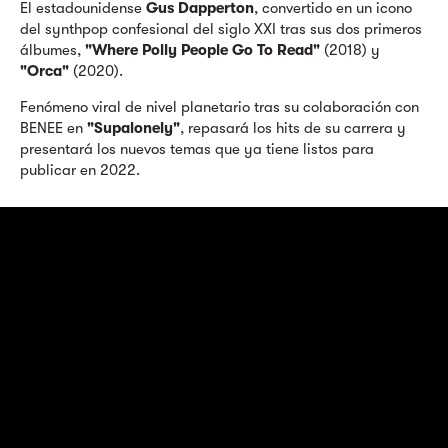
El estadounidense
Gus Dapperton
, convertido en un icono
del synthpop confesional del siglo XXI tras sus dos primeros
álbumes,
"Where Polly People Go To Read"
(2018) y
"Orca"
(2020).
Fenómeno viral de nivel planetario tras su colaboración con
BENEE en
"Supalonely"
, repasará los hits de su carrera y
presentará los nuevos temas que ya tiene listos para
publicar en 2022.