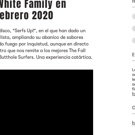
White Family en
H
febrero 2020
disco, "Serfs Up!", en el que han dado un
ihilista, ampliando su abanico de sabores
do fuego por inquietud, aunque en directo
tro que nos remite a los mejores The Fall
E
 Butthole Surfers. Una experiencia catártica.
L
a
l
a
f
f
O
h