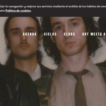
lizar la navegación y mejorar sus servicios mediante el análisis de los hábitos de nav
stra
Política de cookies
.
AGENDA
CICLOS
CLUBS
ART MEETS 