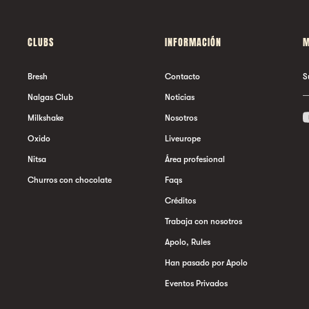
CLUBS
INFORMACIÓN
M
Bresh
Contacto
S
Nalgas Club
Noticias
Milkshake
Nosotros
Oxido
Liveurope
Nitsa
Área profesional
Churros con chocolate
Faqs
Créditos
Trabaja con nosotros
Apolo, Rules
Han pasado por Apolo
Eventos Privados