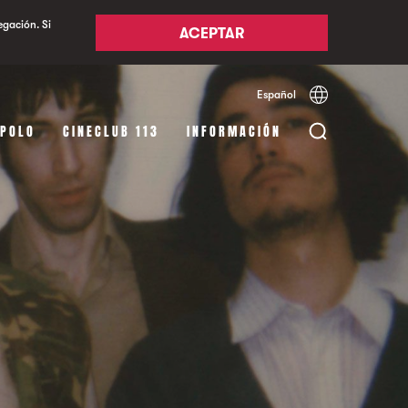
egación. Si
ACEPTAR
Español
Català
English
APOLO
CINECLUB 113
INFORMACIÓN