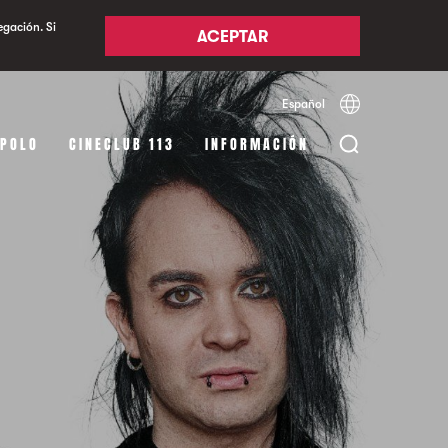
egación. Si
ACEPTAR
Español
Català
English
APOLO
CINECLUB 113
INFORMACIÓN