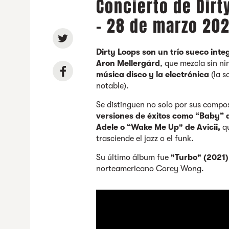
Concierto de Dirt
- 28 de marzo 20
Dirty Loops son un trío sueco inte
Aron Mellergård
, que mezcla sin n
música disco y la electrónica
(la 
notable).
Se distinguen no solo por sus compos
versiones de éxitos como “Baby” de
Adele o “Wake Me Up" de Avicii,
qu
trasciende el jazz o el funk.
Su último álbum fue
"Turbo" (2021)
norteamericano Corey Wong.