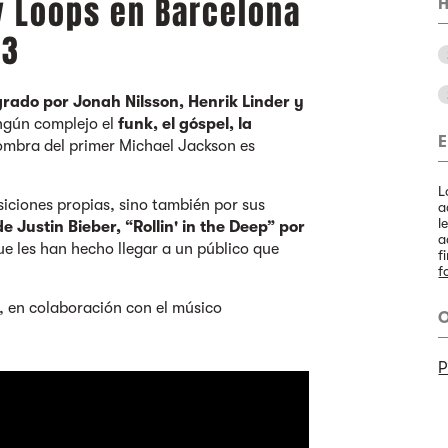
y Loops en Barcelona
H
23
grado por Jonah Nilsson, Henrik Linder y
ingún complejo el
funk, el góspel, la
E
sombra del primer Michael Jackson es
L
iciones propias, sino también por sus
a
l
 Justin Bieber, “Rollin' in the Deep” por
a
e les han hecho llegar a un público que
f
f
, en colaboración con el músico
O
P