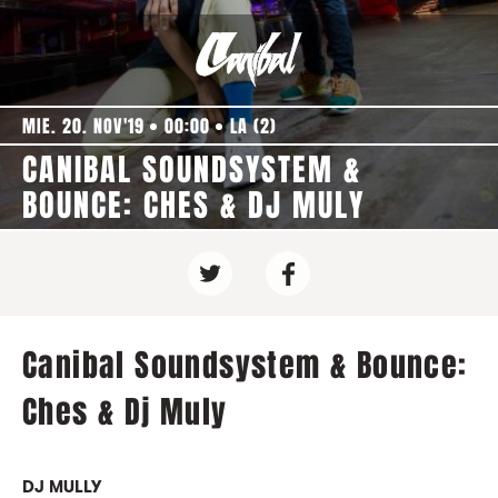
MIE. 20. NOV'19
00:00
LA (2)
CANIBAL SOUNDSYSTEM &
BOUNCE: CHES & DJ MULY
Canibal Soundsystem & Bounce:
Ches & Dj Muly
DJ MULLY