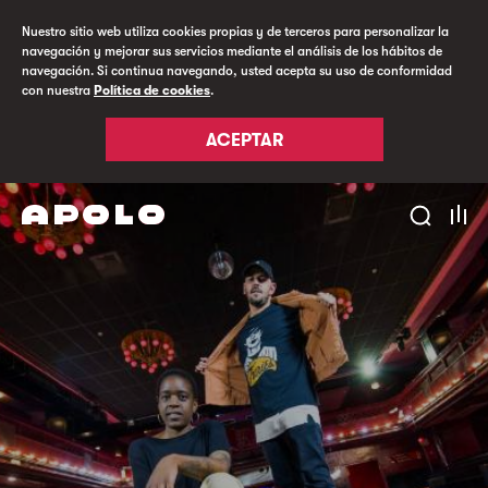
Nuestro sitio web utiliza cookies propias y de terceros para personalizar la
navegación y mejorar sus servicios mediante el análisis de los hábitos de
navegación. Si continua navegando, usted acepta su uso de conformidad
con nuestra
Política de cookies
.
ACEPTAR