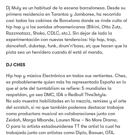
Dj Muly es un habitual de la escena barcelonesa. Desde su
primera residencia en Tarantos y Jamboree, ha recorrido
casi todas las cabinas de Barcelona donde se rinde culto al
hip hop y a los sonidos afroamericanos (Bikini, Otto Zutz,
Razzmatazz, Shoko, CDLC, etc.). Sin dejar de lado la
experimentación con nuevas tendencias: hip hop, trap,
dancehall, dubstep, funk, drum'n'bass, et; que hacen que la
pista sea un hervidero cuando él está al mando,
DJ CHES
Hip hop y música Electrónica en todas sus vertientes. Ches,
es probablemente quien más ha representado España en lo
que el arte del turntablism se refiere: 5 mundiales la
respaldan, ya sea DMC, IDA o Redbull Thre3style.
No solo muestra habilidades en la mezcla, remixes y el arte
del scratch, si no que también podemos destacar trabajos
como productora musical en colaboraciones junto con
Zeidah, Marga Mbande, Lauren Nine – No More Drama.
O para la artista estadounidense TT the artist la cual ha
trabajado junto con artistas como Diplo, Baauer, GTA,