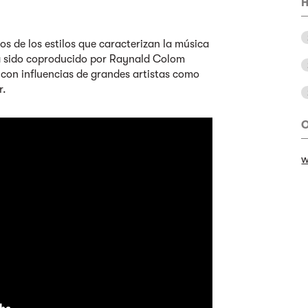
H
s de los estilos que caracterizan la música
a sido coproducido por Raynald Colom
con influencias de grandes artistas como
r.
O
w