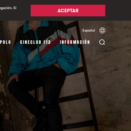
egación. Si
ACEPTAR
Español
Català
English
APOLO
CINECLUB 113
INFORMACIÓN