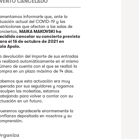
EVENTO CANCELADO
amentamos informarle que, ante la
ituación actual del COVID-19 y las
estricciones que afectan a las salas de
onciertos,
MAIKA MAKOVSKI ha
ecidido cancelar su concierto previsto
ara el 16 de octubre de 2021 en
ala Apolo.
a devolución del importe de sus entradas
e realizará automáticamente en el mismo
úmero de cuenta con el que se realizó la
ompra en un plazo máximo de 14 días.
abemos que esta actuación era muy
sperada por sus seguidores y rogamos
isculpen las molestias, estamos
rabajando para volver a contar con su
ctuación en un futuro.
ueremos agradecerle enormemente la
onfianza depositada en nosotros y su
omprensión.
rganiza