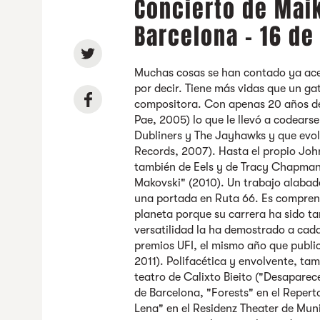
Concierto de Mai
Barcelona - 16 de
Muchas cosas se han contado ya ace
por decir. Tiene más vidas que un gat
compositora. Con apenas 20 años de
Pae, 2005) lo que le llevó a codear
Dubliners y The Jayhawks y que evol
Records, 2007). Hasta el propio Jo
también de Eels y de Tracy Chapman)
Makovski" (2010). Un trabajo alabado 
una portada en Ruta 66. Es comprens
planeta porque su carrera ha sido ta
versatilidad la ha demostrado a cada
premios UFI, el mismo año que publ
2011). Polifacética y envolvente, t
teatro de Calixto Bieito ("Desapare
de Barcelona, "Forests" en el Reper
Lena" en el Residenz Theater de Mun