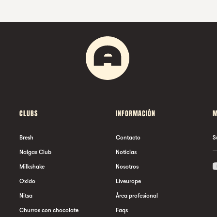
CLUBS
INFORMACIÓN
M
Bresh
Contacto
S
Nalgas Club
Noticias
Milkshake
Nosotros
Oxido
Liveurope
Nitsa
Área profesional
Churros con chocolate
Faqs