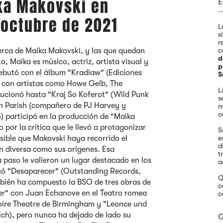
ka Makovski en
 octubre de 2021
L
s
r
rca de Maika Makovski, y las que quedan
c
d
o, Maika es músico, actriz, artista visual y
p
butó con el álbum "Kradiaw" (Ediciones
S
se con artistas como Howe Gelb, The
L
ucionó hasta "Kraj So Koferot" (Wild Punk
s
hn Parish (compañero de PJ Harvey y
n
c
 participó en la producción de "Maika
por la crítica que le llevó a protagonizar
S
ible que Makovski haya recorrido el
e
d
n diversa como sus orígenes. Esa
t
 paso le valieron un lugar destacado en los
a
icó "Desaparecer" (Outstanding Records,
Q
ambién ha compuesto la BSO de tres obras de
c
cer" con Juan Echanove en el Teatro romea
c
toire Theatre de Birmingham y "Leonce und
ich), pero nunca ha dejado de lado su
O