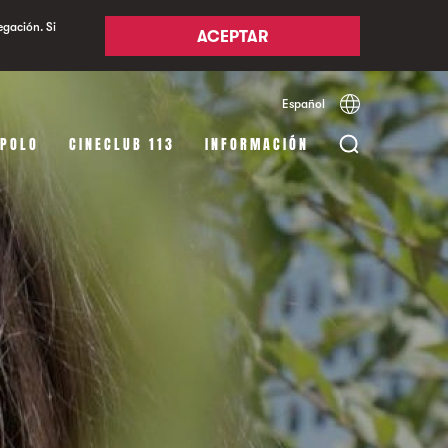
egación. Si
ACEPTAR
Español
Català
English
APOLO
CINECLUB 113
INFORMACIÓN