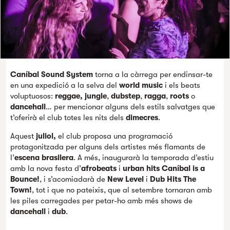
Caníbal Sound System
torna a la càrrega per endinsar-te
en una expedició a la selva del
world music
i els beats
voluptuosos:
reggae,
jungle
,
dubstep
,
ragga
,
roots
o
dancehall
… per mencionar alguns dels estils salvatges que
t’oferirà el club totes les nits dels
dimecres
.
Aquest
juliol,
el club proposa una programació
protagonitzada per alguns dels artistes més flamants de
l’
escena brasilera
. A més, inaugurarà la temporada d’estiu
amb la nova festa d’
afrobeats
i
urban hits
Caníbal is a
Bounce!
, i s’acomiadarà de
New Level
i
Dub Hits The
Town!
, tot i que no pateixis, que al setembre tornaran amb
les piles carregades per petar-ho amb més shows de
dancehall
i
dub
.