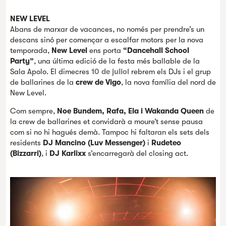
NEW LEVEL
Abans de marxar de vacances, no només per prendre’s un
descans sinó per començar a escalfar motors per la nova
temporada,
New Level
ens porta
“Dancehall School
Party”
, una última edició de la festa més ballable de la
Sala Apolo. El dimecres
10 de juliol
rebrem els DJs i el grup
de ballarines de la
crew de Vigo
, la nova família del nord de
New Level.
Com sempre,
Noe Bundem, Rafa, Ela i Wakanda Queen
de
la crew de ballarines et convidarà a moure’t sense pausa
com si no hi hagués demà. Tampoc hi faltaran els sets dels
residents
DJ Mancino (Luv Messenger)
i
Rudeteo
(Bizzarri)
, i
DJ Karlixx
s’encarregarà del closing act.