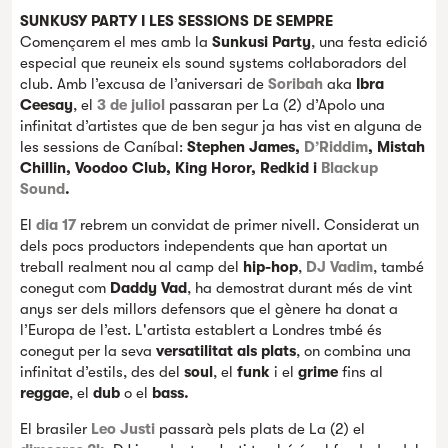
SUNKUSY PARTY I LES SESSIONS DE SEMPRE
Començarem el mes amb la
Sunkusi Party
, una festa edició
especial que reuneix els sound systems col·laboradors del
club. Amb l’excusa de l’aniversari de
Soribah
aka
Ibra
Ceesay
, el
3 de juliol
passaran per La (2) d’Apolo una
infinitat d’artistes que de ben segur ja has vist en alguna de
les sessions de Caníbal:
Stephen James,
D’Riddim
, Mistah
Chillin, Voodoo Club, King Horor, Redkid i
Blackup
Sound
.
El
dia 17
rebrem un convidat de primer nivell. Considerat un
dels pocs productors independents que han aportat un
treball realment nou al camp del
hip-hop
,
DJ Vadim
, també
conegut com
Daddy Vad
, ha demostrat durant més de vint
anys ser dels millors defensors que el gènere ha donat a
l’Europa de l’est. L'artista establert a Londres tmbé és
conegut per la seva
versatilitat als plats
, on combina una
infinitat d’estils, des del
soul
, el
funk
i el
grime
fins al
reggae
, el
dub
o el
bass.
El brasiler
Leo Justi
passarà pels plats de La (2) el