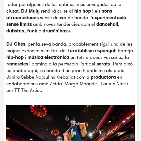
rodar per algunes de les cabines més conegudes de la
ciutat.
DJ Muly
rendirà culte al
hip hop
i els
sons
afroamericans
sense deixar de banda l’
experimentació
sense límits
amb noves tendències com el
dancehall
,
dubstep, funk
o
drum’n’bass.
DJ Ches
, per la seva banda, probablement sigui una de les
majors exponents en l’art del
turntablism espanyol
: barreja
hip-hop
i
música electrònica
en tots els seus vessants, fa
remescles
i domina a la perfecció l’art del
scratx
. Però això
no acaba aquí, i a banda d’un gran hibridisme als plats,
Janira Sebbe Ndjoul ha treballat com a
productora
en
col·laboracions amb Zeida, Marga Mbande, Lauren Nine i
per TT The Artist.