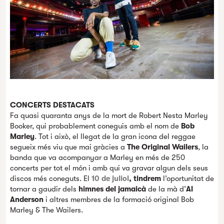
CONCERTS DESTACATS
Fa quasi quaranta anys de la mort de Robert Nesta Marley
Booker, qui probablement coneguis amb el nom de
Bob
Marley
. Tot i això, el llegat de la gran icona del reggae
segueix més viu que mai gràcies a
The Original Wailers
, la
banda que va acompanyar a Marley en més de 250
concerts per tot el món i amb qui va gravar algun dels seus
discos més coneguts. El
10 de juliol
, tindrem
l’oportunitat de
tornar a gaudir dels
himnes del jamaicà
de la mà d’
Al
Anderson
i altres membres de la formació original Bob
Marley & The Wailers.