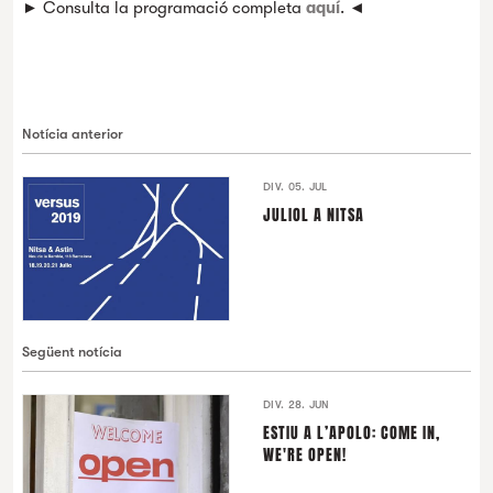
► Consulta la programació completa
aquí
. ◄
Notícia anterior
DIV. 05. JUL
JULIOL A NITSA
Següent notícia
DIV. 28. JUN
ESTIU A L’APOLO: COME IN,
WE'RE OPEN!