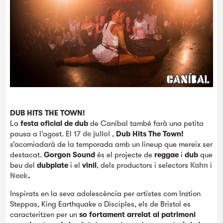
DUB HITS THE TOWN!
La
festa oficial de dub
de Caníbal també farà una petita
pausa a l’agost. El
17 de juliol
,
Dub Hits The Town!
s’acomiadarà de la temporada amb un lineup que mereix ser
destacat.
Gorgon Sound
és el projecte de
reggae
i
dub
que
beu del
dubplate
i el
vinil
, dels productors i selectors
Kahn
i
Neek
.
Inspirats en la seva adolescència per artistes com Iration
Steppas, King Earthquake o Disciples, els de Bristol es
caracteritzen per un
so fortament arrelat al patrimoni