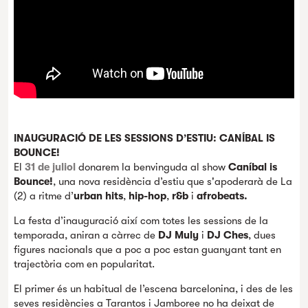
INAUGURACIÓ DE LES SESSIONS D’ESTIU: CANÍBAL IS
BOUNCE!
El
31 de juliol
donarem la benvinguda al show
Caníbal is
Bounce!
, una nova residència d’estiu que s'apoderarà de La
(2) a ritme d’
urban hits
,
hip-hop
,
r&b
i
afrobeats.
La festa d’inauguració així com totes les sessions de la
temporada, aniran a càrrec de
DJ Muly
i
DJ Ches
, dues
figures nacionals que a poc a poc estan guanyant tant en
trajectòria com en popularitat.
El primer és un habitual de l’escena barcelonina, i des de les
seves residències a Tarantos i Jamboree no ha deixat de