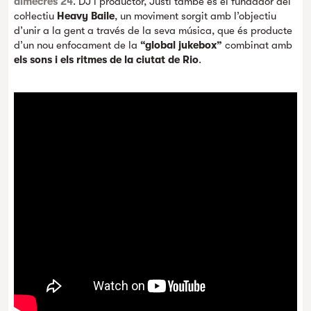
dimecres 24
. DJ i productor, Justi també és el fundador del
col·lectiu
Heavy Baile
, un moviment sorgit amb l’objectiu
d’unir a la gent a través de la seva música, que és producte
d’un nou enfocament de la
“global jukebox”
combinat amb
els
sons i els ritmes de la ciutat de Rio
.