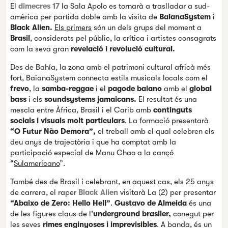
El
dimecres 17
la Sala Apolo es tornarà a traslladar a sud-
amèrica per partida doble amb la visita de
BaianaSystem
i
Black Alien.
Els primers
són un dels grups del moment a
Brasil
, considerats pel públic, la crítica i artistes consagrats
com la seva gran
revelació i revolució cultural.
Des de Bahía, la zona amb el patrimoni cultural africà més
fort, BaianaSystem
connecta estils musicals locals com el
frevo
, la
samba-reggae
i el
pagode baiano
amb el
global
bass
i els
soundsystems jamaicans.
El resultat és una
mescla entre Àfrica, Brasil i el Carib amb
continguts
socials i visuals molt particulars
. La formació presentarà
“O Futur Não Demora”,
el treball amb el qual celebren els
deu anys de trajectòria i que ha comptat amb la
participació especial de Manu Chao a la cançó
“
Sulamericano
”.
També des de Brasil i celebrant, en aquest cas, els 25 anys
de carrera, el raper
Black Alien
visitarà La (2) per presentar
“Abaixo de Zero: Hello Hell”
.
Gustavo de Almeida
és una
de les figures claus de l’
underground brasiler,
conegut per
les seves
rimes enginyoses i imprevisibles
. A banda, és un