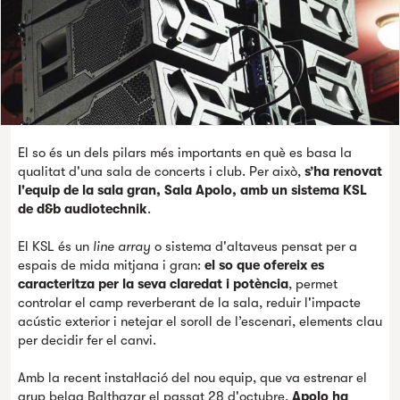
El so és un dels pilars més importants en què es basa la
qualitat d'una sala de concerts i club. Per això,
s’ha renovat
l'equip de la sala gran, Sala Apolo, amb un sistema KSL
de d&b audiotechnik
.
El KSL és un
line array
o sistema d'altaveus pensat per a
espais de mida mitjana i gran:
el so que ofereix es
caracteritza per la seva claredat i potència
, permet
controlar el camp reverberant de la sala, reduir l'impacte
acústic exterior i netejar el soroll de l’escenari, elements clau
per decidir fer el canvi.
Amb la recent instal·lació del nou equip, que va estrenar el
grup belga Balthazar el passat 28 d'octubre,
Apolo ha