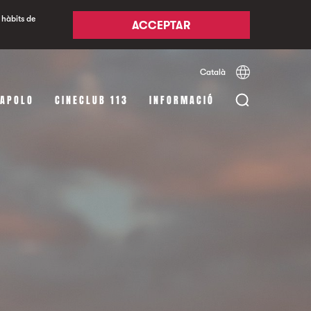
 hàbits de
ACCEPTAR
Català
Español
English
 APOLO
CINECLUB 113
INFORMACIÓ