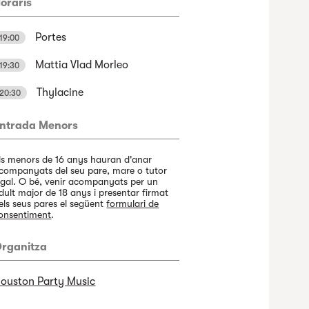
oraris
Portes
19:00
Mattia Vlad Morleo
19:30
Thylacine
20:30
ntrada Menors
ls menors de 16 anys hauran d'anar
companyats del seu pare, mare o tutor
egal. O bé, venir acompanyats per un
dult major de 18 anys i presentar firmat
els seus pares el següent
formulari de
onsentiment
.
rganitza
ouston Party Music