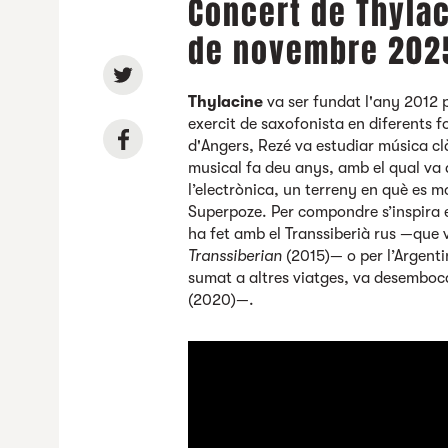
Concert de Thylac
de novembre 202
Thylacine
va ser fundat l'any 2012 p
exercit de saxofonista en diferents f
d'Angers, Rezé va estudiar música clà
musical fa deu anys, amb el qual va 
l’electrònica, un terreny en què es m
Superpoze. Per compondre s’inspira e
ha fet amb el Transsiberià rus —que v
Transsiberian
(2015)— o per l’Argent
sumat a altres viatges, va desembo
(2020)—.