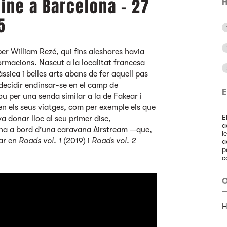
ine a Barcelona - 27
H
5
er William Rezé, qui fins aleshores havia
ormacions. Nascut a la localitat francesa
ssica i belles arts abans de fer aquell pas
decidir endinsar-se en el camp de
E
ou per una senda similar a la de Fakear i
n els seus viatges, com per exemple els que
E
a donar lloc al seu primer disc,
a
ina a bord d’una caravana Airstream —que,
l
car en
Roads vol. 1
(2019) i
Roads vol. 2
a
p
c
O
H