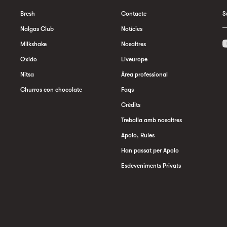
Bresh
Contacte
S
Nalgas Club
Notícies
Milkshake
Nosaltres
Oxido
Liveurope
Nitsa
Àrea professional
Churros con chocolate
Faqs
Crèdits
Treballa amb nosaltres
Apolo, Rules
Han passat per Apolo
Esdeveniments Privats