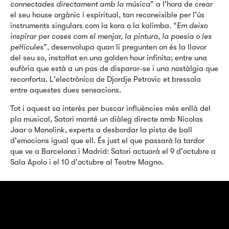
connectades directament amb la música
” a l'hora de crear
el seu house orgànic i espiritual, tan reconeixible per l'ús
instruments singulars com la kora o la kalimba. “
Em deixo
inspirar per coses com el menjar, la pintura, la poesia o les
pel·lícules
”, desenvolupa quan li pregunten on és la llavor
del seu so, instal·lat en una golden hour infinita; entre una
eufòria que està a un pas de disparar-se i una nostàlgia que
reconforta. L'electrònica de Djordje Petrovic et bressola
entre aquestes dues sensacions.
Tot i aquest sa interès per buscar influències més enllà del
pla musical, Satori manté un diàleg directe amb Nicolas
Jaar o Monolink, experts a desbordar la pista de ball
d'emocions igual que ell. És just el que passarà la tardor
que ve a Barcelona i Madrid: Satori actuarà el 9 d'octubre a
Sala Apolo i el 10 d'octubre al Teatre Magno.