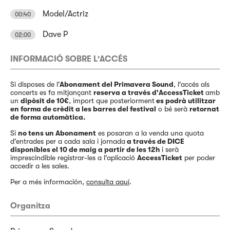
Model/Actriz
00:40
Dave P
02:00
INFORMACIÓ SOBRE L'ACCÉS
Si disposes de l'
Abonament del Primavera Sound
, l'accés als
concerts es fa mitjançant
reserva a través d'AccessTicket
amb
un
dipòsit de 10€
, import que posteriorment
es podrà utilitzar
en forma de crèdit a les barres del festival
o bé serà
retornat
de forma automàtica.
Si
no tens un Abonament
es posaran a la venda una quota
d'entrades per a cada sala i jornada
a través de DICE
disponibles el 10 de maig a partir de les 12h
i serà
imprescindible registrar-les a l'aplicació
AccessTicket
per poder
accedir a les sales.
Per a més información,
consulta aquí
.
Organitza