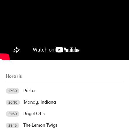
Horaris
Portes
19:30
Mandy, Indiana
20:30
Royel Otis
21:50
The Lemon Twigs
23:15