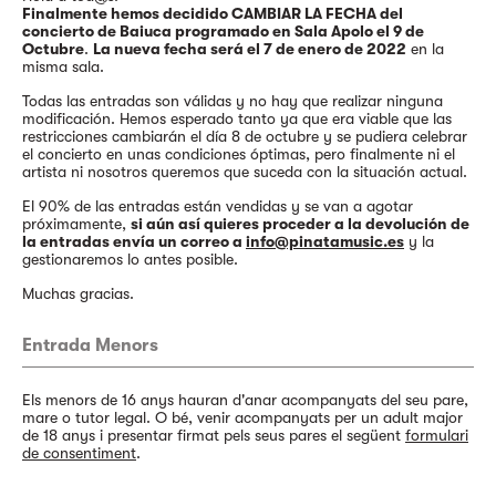
Finalmente hemos decidido CAMBIAR LA FECHA del
concierto de Baiuca programado en Sala Apolo el 9 de
Octubre
.
La nueva fecha será el 7 de enero de 2022
en la
misma sala.
Todas las entradas son válidas y no hay que realizar ninguna
modificación. Hemos esperado tanto ya que era viable que las
restricciones cambiarán el día 8 de octubre y se pudiera celebrar
el concierto en unas condiciones óptimas, pero finalmente ni el
artista ni nosotros queremos que suceda con la situación actual.
El 90% de las entradas están vendidas y se van a agotar
próximamente,
si aún así quieres proceder a la devolución de
la entradas envía un correo a
info@pinatamusic.es
y la
gestionaremos lo antes posible.
Muchas gracias.
Entrada Menors
Els menors de 16 anys hauran d'anar acompanyats del seu pare,
mare o tutor legal. O bé, venir acompanyats per un adult major
de 18 anys i presentar firmat pels seus pares el següent
formulari
de consentiment
.