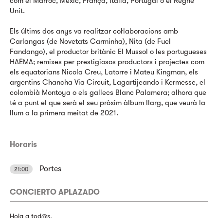
com el Marroc, Mèxic, França, Itàlia, Portugal o el Regne
Unit.
Els últims dos anys va realitzar col·laboracions amb
Carlangas (de Novetats Carminha), Nita (de Fuel
Fandango), el productor britànic El Mussol o les portugueses
HAĒMA; remixes per prestigiosos productors i projectes com
els equatorians Nicola Creu, Latorre i Mateu Kingman, els
argentins Chancha Via Circuit, Lagartijeando i Kermesse, el
colombià Montoya o els gallecs Blanc Palamera; alhora que
té a punt el que serà el seu pròxim àlbum llarg, que veurà la
llum a la primera meitat de 2021.
Horaris
Portes
21:00
CONCIERTO APLAZADO
Hola a tod@s.