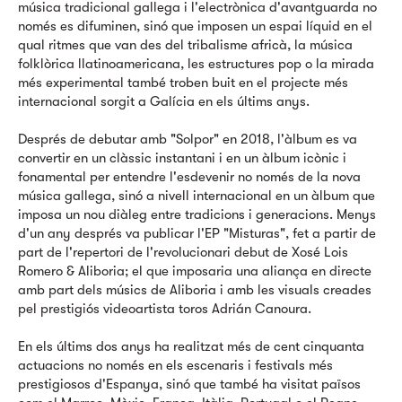
música tradicional gallega i l'electrònica d'avantguarda no
només es difuminen, sinó que imposen un espai líquid en el
qual ritmes que van des del tribalisme africà, la música
folklòrica llatinoamericana, les estructures pop o la mirada
més experimental també troben buit en el projecte més
internacional sorgit a Galícia en els últims anys.
Després de debutar amb "Solpor" en 2018, l'àlbum es va
convertir en un clàssic instantani i en un àlbum icònic i
fonamental per entendre l'esdevenir no només de la nova
música gallega, sinó a nivell internacional en un àlbum que
imposa un nou diàleg entre tradicions i generacions. Menys
d'un any després va publicar l'EP "Misturas", fet a partir de
part de l'repertori de l'revolucionari debut de Xosé Lois
Romero & Aliboria; el que imposaria una aliança en directe
amb part dels músics de Aliboria i amb les visuals creades
pel prestigiós videoartista toros Adrián Canoura.
En els últims dos anys ha realitzat més de cent cinquanta
actuacions no només en els escenaris i festivals més
prestigiosos d'Espanya, sinó que també ha visitat països