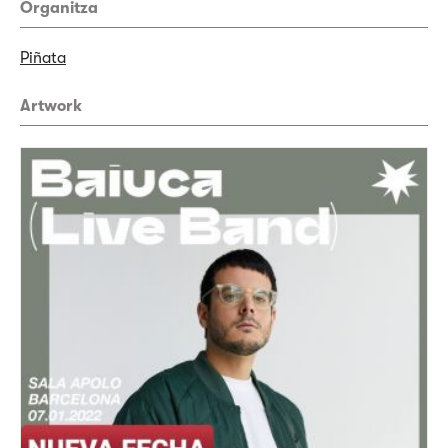
Organitza
Piñata
Artwork