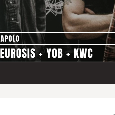
 APOLO
NEUROSIS + YOB + KWC