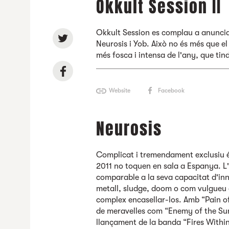
Okkult Session II
Okkult Session es complau a anuncia
Neurosis i Yob. Això no és més que e
més fosca i intensa de l'any, que tin
Website
Facebook
Neurosis
Complicat i tremendament exclusiu és
2011 no toquen en sala a Espanya. L
comparable a la seva capacitat d'inn
metall, sludge, doom o com vulgueu 
complex encasellar-los. Amb “Pain o
de meravelles com “Enemy of the Sun”
llançament de la banda “Fires Within