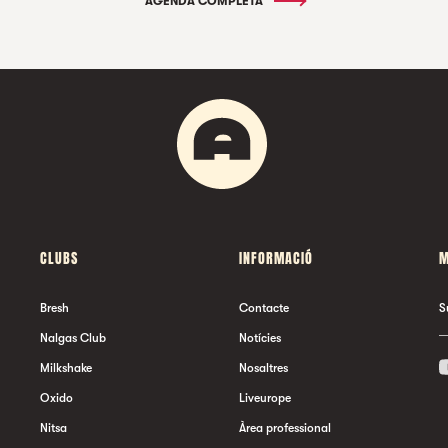
AGENDA COMPLETA
CLUBS
INFORMACIÓ
M
Bresh
Contacte
S
Nalgas Club
Notícies
Milkshake
Nosaltres
Oxido
Liveurope
Nitsa
Àrea professional