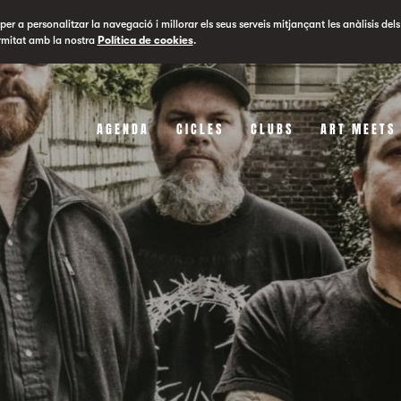
er a personalitzar la navegació i millorar els seus serveis mitjançant les anàlisis dels
rmitat amb la nostra
Política de cookies
.
AGENDA
CICLES
CLUBS
ART MEETS