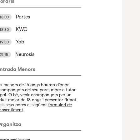
oraris
Portes
18:00
KWC
18:30
Yob
19:30
Neurosis
21:15
ntrada Menors
ls menors de 16 anys hauran d'anar
companyats del seu pare, mare o tutor
egal. O bé, venir acompanyats per un
dult major de 18 anys i presentar firmat
els seus pares el següent
formulari de
onsentiment
.
rganitza