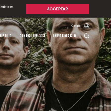
 hàbits de
ACCEPTAR
Català
Español
English
 APOLO
CINECLUB 113
INFORMACIÓ