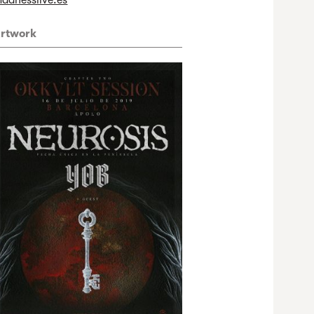
adnesslive.es
rtwork