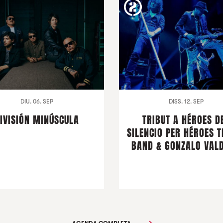
DIU. 06. SEP
DISS. 12. SEP
IVISIÓN MINÚSCULA
TRIBUT A HÉROES D
SILENCIO PER HÉROES T
BAND & GONZALO VALD