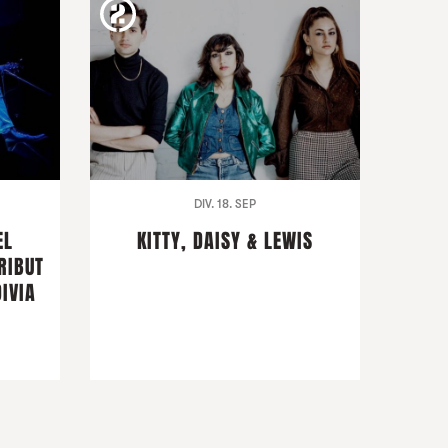
DIV. 18. SEP
EL
KITTY, DAISY & LEWIS
RIBUT
IVIA