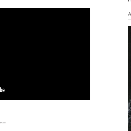
m
A
gram