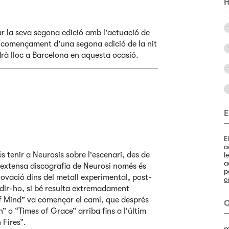
H
r la seva segona edició amb l'actuació de
l començament d'una segona edició de la nit
drà lloc a Barcelona en aquesta ocasió.
E
E
a
 tenir a Neurosis sobre l'escenari, des de
l
a
'extensa discografia de Neurosi només és
p
ovació dins del metall experimental, post-
c
dir-ho, si bé resulta extremadament
f Mind” va començar el camí, que després
O
 o “Times of Grace” arriba fins a l'últim
 Fires”.