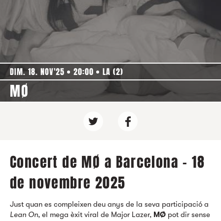
DIM. 18. NOV'25
20:00
LA (2)
MØ
Concert de MØ a Barcelona - 18
de novembre 2025
Just quan es compleixen deu anys de la seva participació a
Lean On
, el mega èxit viral de Major Lazer,
MØ
pot dir sense