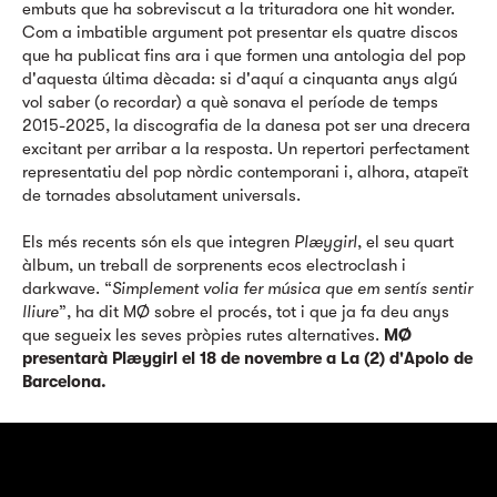
embuts que ha sobreviscut a la trituradora one hit wonder.
Com a imbatible argument pot presentar els quatre discos
que ha publicat fins ara i que formen una antologia del pop
d'aquesta última dècada: si d'aquí a cinquanta anys algú
vol saber (o recordar) a què sonava el període de temps
2015-2025, la discografia de la danesa pot ser una drecera
excitant per arribar a la resposta. Un repertori perfectament
representatiu del pop nòrdic contemporani i, alhora, atapeït
de tornades absolutament universals.
Els més recents són els que integren
Plæygirl
, el seu quart
àlbum, un treball de sorprenents ecos electroclash i
darkwave. “
Simplement volia fer música que em sentís sentir
lliure
”, ha dit MØ sobre el procés, tot i que ja fa deu anys
que segueix les seves pròpies rutes alternatives.
MØ
presentarà Plæygirl el 18 de novembre a La (2) d'Apolo de
Barcelona.