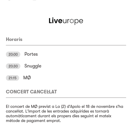
Horaris
Portes
20:00
Snuggle
20:30
MØ
21:15
CONCERT CANCEL·LAT
El concert de MØ previst a La (2) d'Apolo el 18 de novembre s'ha
cancel·lat. L'import de les entrades adquirides es tornarà
automàticament durant els propers dies seguint el mateix
mètode de pagament emprat.