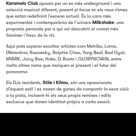
Karamelo Club
aposta per un so més underground i una
selecció musical diferent, posant el focus en els nous ritmes
que estan redefinint l’escena actual. És la cara més
experimental i contemporània de l’univers
Milkshake
: una
proposta pensada per a qui vol descobrir el costat més
llaminer i fresc de la nit.
Aquí pots esperar escoltar artistes com Metrika, Lorna,
DValentino, Rusowsky, Ralphie Choo, Yung Beef, Bad Gyal,
MVARK, Juicy Bae, Hoke, D. Basto i GLORYSICVAIN, entre
molts altres noms que marquen el present i el futur del
panorama.
Els DJs residents,
Stile i Kiimu
, són uns apassionats
d’aquest estil i es moren de ganes de compartir la seva visió
a la pista, incloent-hi els seus propis remixes i edits
exclusius que donen identitat pròpia a cada sessió.