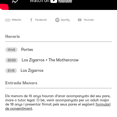
Website
Facebook
Spotify
Youtube
Horaris
Portes
19:45
Los Zigarros + The Mothercrow
20:00
Los Zigarros
21:15
Entrada Menors
Els menors de 16 anys hauran d'anar acompanyats del seu pare,
mare o tutor legal. O bé, venir acompanyats per un adult major
de 18 anys i presentar firmat pels seus pares el següent
formulari
de consentiment
.