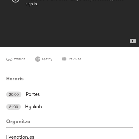
Website
Spotify
Youtube
Horaris
Portes
20:00
Hyukoh
21:00
Organitza
livenation.es