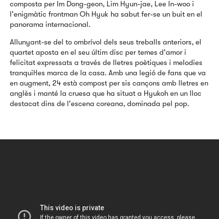
composta per Im Dong-geon, Lim Hyun-jae, Lee In-woo i
l'enigmàtic frontman Oh Hyuk ha sabut fer-se un buit en el
panorama internacional.
Allunyant-se del to ombrívol dels seus treballs anteriors, el
quartet aposta en el seu últim disc per temes d'amor i
felicitat expressats a través de lletres poètiques i melodies
tranquil·les marca de la casa. Amb una legió de fans que va
en augment, 24 està compost per sis cançons amb lletres en
anglès i manté la cruesa que ha situat a Hyukoh en un lloc
destacat dins de l'escena coreana, dominada pel pop.