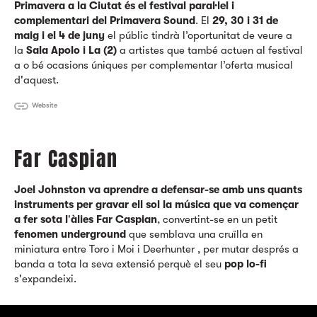
Primavera a la Ciutat és el festival paral·lel i
complementari del Primavera Sound
. El
29, 30 i 31 de
maig i el 4 de juny
el públic tindrà l’oportunitat de veure a
la
Sala Apolo i La (2)
a artistes que també actuen al festival
a o bé ocasions úniques per complementar l’oferta musical
d'aquest.
Website
Far Caspian
Joel Johnston va aprendre a defensar-se amb uns quants
instruments per gravar ell sol la música que va començar
a fer sota l
'
àlies Far Caspian
, convertint-se en un petit
fenomen underground
que semblava una cruïlla en
miniatura entre Toro i Moi i Deerhunter , per mutar després a
banda a tota la seva extensió perquè el seu
pop lo-fi
s'expandeixi.