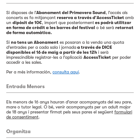
Si disposes de l'
Abonament del Primavera Sound
, l'accés als
concerts es fa mitjançant
reserva a través d'AccessTicket
amb
un
dipòsit de 10€
, import que posteriorment
es podrà utilitzar
en forma de crèdit a les barres del festival
o bé serà
retornat
de forma automàtica.
Si
no tens un Abonament
es posaran a la venda una quota
d'entrades per a cada sala i jornada
a través de DICE
disponibles el 16 de maig a partir de les 12h
i serà
imprescindible registrar-les a l'aplicació
AccessTicket
per poder
accedir a les sales.
Per a més información,
consulta aquí
.
Entrada Menors
Els menors de 16 anys hauran d'anar acompanyats del seu pare,
mare o tutor legal. O bé, venir acompanyats per un adult major
de 18 anys i presentar firmat pels seus pares el següent
formulari
de consentiment
.
Organitza