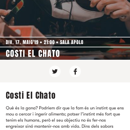
DIV. 17. MAIG'19
21:00
SALA APOLO
COSTI EL CHATO
Costi El Chato
Què és la gana? Podríem dir que la fam és un instint que ens
mou a cercar i ingerir aliments; potser l'instint més fort que
tenim els humans, però el seu objectiu no és fer-nos
engreixar sinó mantenir-nos amb vida. Dins dels sabors