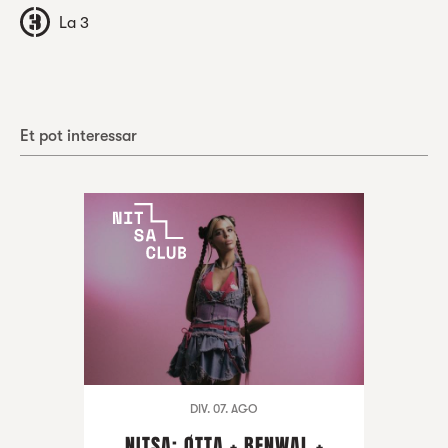
La 3
Et pot interessar
DIV. 07. AGO
NITSA: ØTTA + BENWAL +