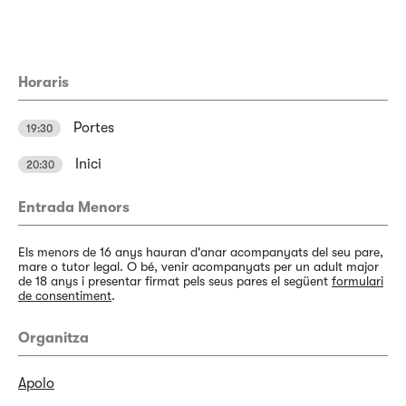
Horaris
Portes
19:30
Inici
20:30
Entrada Menors
Els menors de 16 anys hauran d'anar acompanyats del seu pare,
mare o tutor legal. O bé, venir acompanyats per un adult major
de 18 anys i presentar firmat pels seus pares el següent
formulari
de consentiment
.
Organitza
Apolo