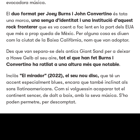
evocadora música.
El
duo format per Joey Burns i John Convertino
és tota
una marca,
una senya d'identitat i una institució d'aquest
rock fronterer
que es va coent a foc lent en la part dels EUA
que més a prop queda de Mèxic. Per alguna cosa es diuen
com la ciutat de la Baixa Califòrnia, nom que van adoptar.
Des que van separa-se dels antics Giant Sand per a deixar
a Howe Gelb al seu aire,
tot el que han fet Burns i
Convertino ha ratllat a una altura més que notable
.
Inclòs
"El mirador" (2022), el seu nou disc,
que té un
accent especialment blues, encara que també inclinat als
sons llatinoamericans. Com si volguessin acaparar tot el
continent sencer, de dalt a baix, amb la seva música. S'ho
poden permetre, per descomptat.