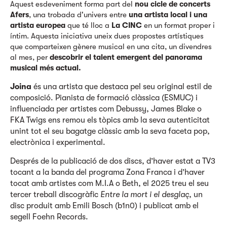
Aquest esdeveniment forma part del
nou cicle de concerts
Afers
, una trobada d'univers entre
una artista local i una
artista europea
que té lloc a
La CINC
en un format proper i
íntim. Aquesta iniciativa uneix dues propostes artístiques
que comparteixen gènere musical en una cita, un divendres
al mes, per
descobrir el talent emergent del panorama
musical més actual.
Joina
és una artista que destaca pel seu original estil de
composició. Pianista de formació clàssica (ESMUC) i
influenciada per artistes com Debussy, James Blake o
FKA Twigs ens remou els tòpics amb la seva autenticitat
unint tot el seu bagatge clàssic amb la seva faceta pop,
electrònica i experimental.
Després de la publicació de dos discs, d’haver estat a TV3
tocant a la banda del programa Zona Franca i d’haver
tocat amb artistes com M.I.A o Beth, el 2025 treu el seu
tercer treball discogràfic
Entre la mort i el desglaç
, un
disc produit amb Emili Bosch (b1n0) i publicat amb el
segell Foehn Records.