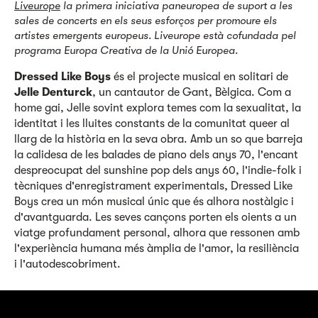
Liveurope
la primera iniciativa paneuropea de suport a les
sales de concerts en els seus esforços per promoure els
artistes emergents europeus. Liveurope està cofundada pel
programa Europa Creativa de la Unió Europea.
Dressed Like Boys
és el projecte musical en solitari de
Jelle Denturck
, un cantautor de Gant, Bèlgica. Com a
home gai, Jelle sovint explora temes com la sexualitat, la
identitat i les lluites constants de la comunitat queer al
llarg de la història en la seva obra. Amb un so que barreja
la calidesa de les balades de piano dels anys 70, l'encant
despreocupat del sunshine pop dels anys 60, l'indie-folk i
tècniques d'enregistrament experimentals, Dressed Like
Boys crea un món musical únic que és alhora nostàlgic i
d'avantguarda. Les seves cançons porten els oients a un
viatge profundament personal, alhora que ressonen amb
l'experiència humana més àmplia de l'amor, la resiliència
i l'autodescobriment.