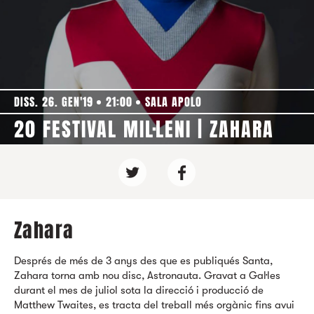
DISS. 26. GEN'19
21:00
SALA APOLO
20 FESTIVAL MIL·LENI | ZAHARA
Zahara
Després de més de 3 anys des que es publiqués Santa,
Zahara torna amb nou disc, Astronauta. Gravat a Gal·les
durant el mes de juliol sota la direcció i producció de
Matthew Twaites, es tracta del treball més orgànic fins avui