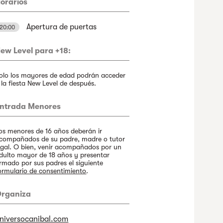
orarios
Apertura de puertas
20:00
ew Level para +18:
olo los mayores de edad podrán acceder
 la fiesta New Level de después.
ntrada Menores
os menores de 16 años deberán ir
compañados de su padre, madre o tutor
egal. O bien, venir acompañados por un
dulto mayor de 18 años y presentar
irmado por sus padres el siguiente
ormulario de consentimiento
.
rganiza
niversocanibal.com