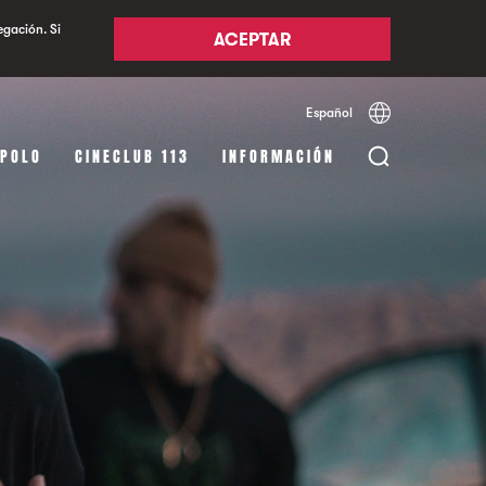
egación. Si
ACEPTAR
Español
Català
English
APOLO
CINECLUB 113
INFORMACIÓN