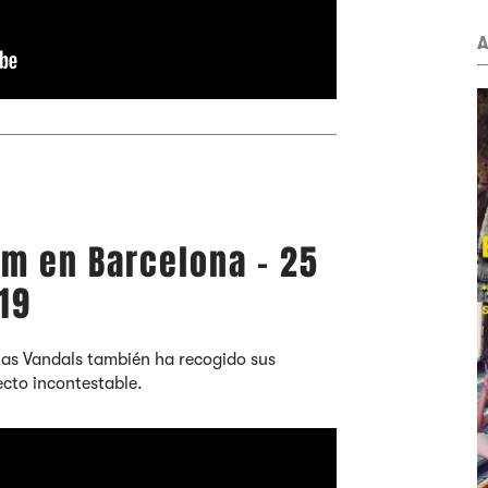
A
am en Barcelona - 25
19
tas Vandals también ha recogido sus
recto incontestable.