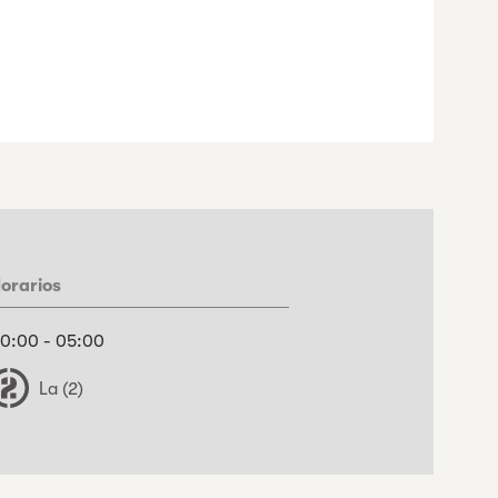
orarios
0:00 - 05:00
La (2)