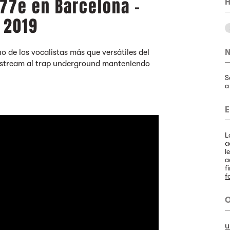
77e en Barcelona -
H
 2019
 de los vocalistas más que versátiles del
N
nstream al trap underground manteniendo
S
a
E
L
a
l
a
f
f
O
u