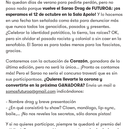
No quedan días de verano para pedirte perdón, pero no
pasa nada porque
vuelve el Sarao Drag de FUTUROA: ¡os
esperamos el 12 de octubre en la Sala Apolo!
Y lo hacemos
en una fecha tan señalada como ésta para denunciar más
que nunca todos los genocidios, pasados y presentes.
¿Celebrar la identidad patriótica, la tierra, las raíces? OK,
pero sin olvidar el pasado racista y colonial o sin caer en la
xenofobia. El Sarao es para todes menos para los fascistas,
gracias.
Contaremos con la actuación de
Corazón
, ganadora de la
última edición, pero no será la única... ¡Pronto os contamos
más! Pero el Sarao no sería el concurso travesti que es sin
sus participantoas.
¿Quieres llevarte la corona y
convertirte en la próxima GANADORA?
Envía un mail a
somosfuturoa@gmail.com
indicándonos:
- Nombre drag y breve presentación
- ¿En qué consistirá tu show? Clown, monólogo, lip-sync,
baile,… ¡No nos reveles los secretos, sólo danos pistas!
Y si no quieres participar, ¡siempre te quedará el premio del