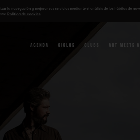
lizar la navegación y mejorar sus servicios mediante el análisis de los hábitos de nav
stra
Política de cookies
.
AGENDA
CICLOS
CLUBS
ART MEETS 