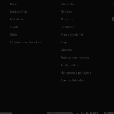
Bresh
Contacto
S
Nalgas Club
Noticias
Milkshake
Nosotros
Oxido
Liveurope
Nitsa
Área profesional
Churros con chocolate
Faqs
Créditos
Trabaja con nosotros
Apolo, Rules
Han pasado por Apolo
Eventos Privados