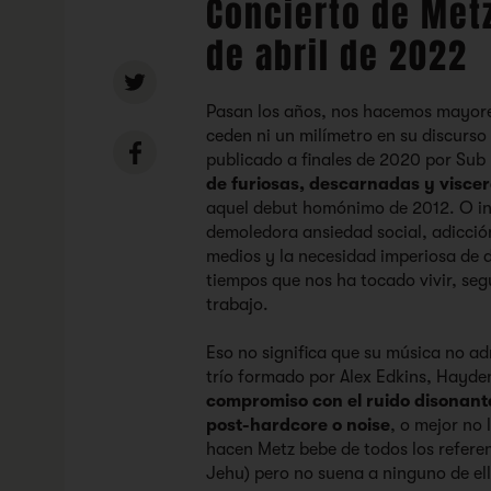
Concierto de Metz
de abril de 2022
Pasan los años, nos hacemos mayore
ceden ni un milímetro en su discurso
publicado a finales de 2020 por Sub
de furiosas, descarnadas y viscer
aquel debut homónimo de 2012. O inc
demoledora ansiedad social, adicció
medios y la necesidad imperiosa de 
tiempos que nos ha tocado vivir, seg
trabajo.
Eso no significa que su música no adm
trío formado por Alex Edkins, Hayde
compromiso con el ruido disonant
post-hardcore o noise
, o mejor no
hacen
Metz
bebe de todos los referen
Jehu) pero no suena a ninguno de el