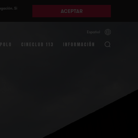
egación. Si
ACEPTAR
Español
Català
English
APOLO
CINECLUB 113
INFORMACIÓN