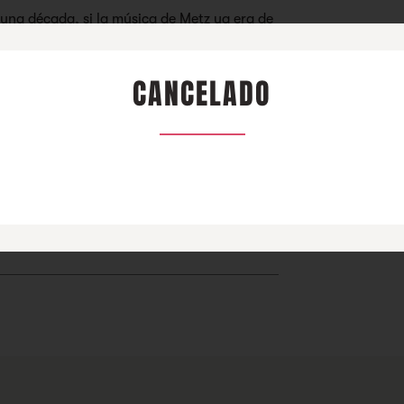
na década, si la música de Metz ya era de
 en directo antes de todo esto, no
 lo que supondrá su retorno el año que
ón colectiva y los pogos cobren aún más
CANCELADO
ta atrás para su próxima visita:
estarán el
rd, cuarteto estadounidense también
 ruidista, les acompañarán para dar a
 álbum, A Bluebird Vacation, publicado el