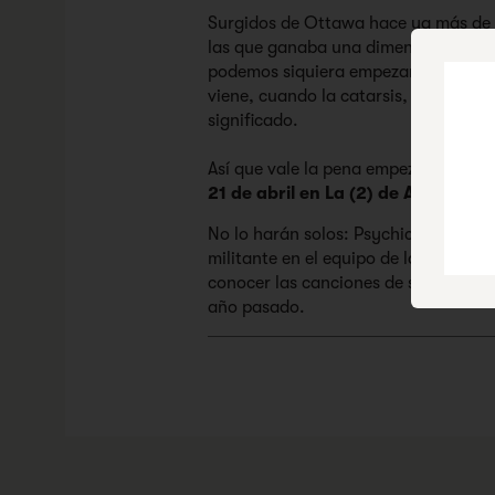
Surgidos de Ottawa hace ya más de u
las que ganaba una dimensión entera
podemos siquiera empezar a imaginar
viene, cuando la catarsis, la comuni
significado.
Así que vale la pena empezar la cuen
21 de abril en La (2) de Apolo
.
No lo harán solos: Psychic Graveya
militante en el equipo de la tensión
conocer las canciones de su segundo
año pasado.