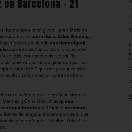
 en Barcelona - 21
H
s, las modas vienen y van… pero
Metz
no
E
 sonoro: en su cuarto disco,
Atlas Vending
,
 Pop, siguen escupiendo
canciones igual
L
ales
que las que nos volaron la cabeza en
a
l
luso más, por aquello de relatar “la
a
n, aislamiento, paranoia generada por los
f
f
dejarlo todo atrás” que nos producen estos
ún explican ellos mismos sobre su último
O
ita evolución, pero si algo tiene claro el
P
n Menzies y Chris Slorach es que
su
e es inquebrantable
. Llámalo
hardcore,
 lo llames de ninguna manera porque lo que
tes del género (Fugazi, Shellac, Drive Like
los.