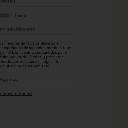
orarios
Inicio
20:00
ntrada Menores
os menores de 16 años deberán ir
compañados de su padre, madre o tutor
egal. O bien, venir acompañados por un
dulto mayor de 18 años y presentar
irmado por sus padres el siguiente
ormulario de consentimiento
.
rganiza
rimavera Sound