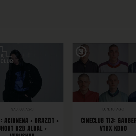
SAB. 08. AGO
LUN. 10. AGO
: ACIDNENA + DRAZZIT +
CINECLUB 113: GABBER
JHORT B2B ALBAL +
VTRX KDDO