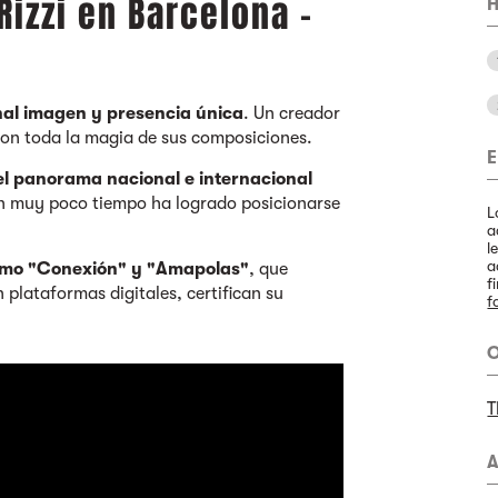
Rizzi en Barcelona -
H
inal imagen y presencia única
. Un creador
con toda la magia de sus composiciones.
E
 el panorama nacional e internacional
en muy poco tiempo ha logrado posicionarse
L
a
l
a
omo "Conexión" y "Amapolas"
, que
f
plataformas digitales, certifican su
f
O
T
A