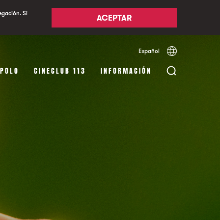
egación. Si
ACEPTAR
Español
Català
English
APOLO
CINECLUB 113
INFORMACIÓN