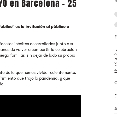
IYO en Barcelona - 25
H
ubileo” es la invitación al público a
E
acetas inéditas desarrolladas junto a su
ganas de volver a compartir la celebración
L
a
erga familiar, sin dejar de lado su propio
l
a
f
f
ento de lo que hemos vivido recientemente.
frimiento que trajo la pandemia, y que
O
do.
E
A