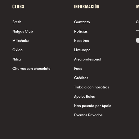
CLUBS
INFORMACIÓN
M
Bresh
Contacto
S
Nalgas Club
Noticias
Milkshake
Nosotros
Oxido
Liveurope
Nitsa
Área profesional
Churros con chocolate
Faqs
Créditos
Trabaja con nosotros
Apolo, Rules
Han pasado por Apolo
Eventos Privados