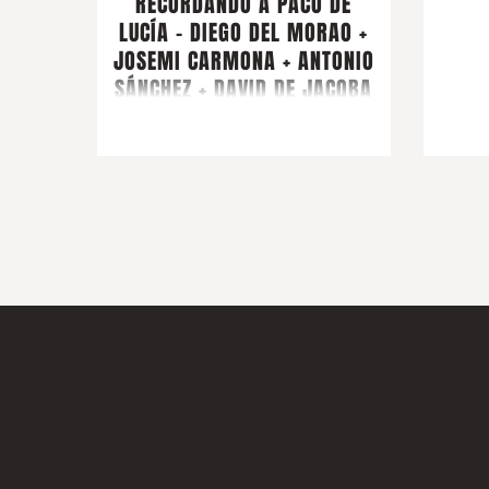
RECORDANDO A PACO DE
LUCÍA - DIEGO DEL MORAO +
JOSEMI CARMONA + ANTONIO
SÁNCHEZ + DAVID DE JACOBA
+ MONTSE CORTÉS + PIRAÑA +
ARTISTA INVITADO
FARRUQUITO