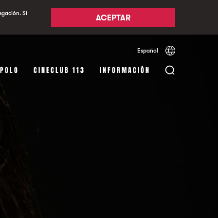
egación. Si
ACEPTAR
Español
Català
English
APOLO
CINECLUB 113
INFORMACIÓN