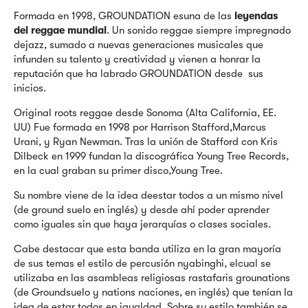
Formada en 1998, GROUNDATION esuna de las
leyendas
del reggae mundial
. Un sonido reggae siempre impregnado
dejazz, sumado a nuevas generaciones musicales que
infunden su talento y creatividad y vienen a honrar la
reputación que ha labrado GROUNDATION desde sus
inicios.
Original roots reggae desde Sonoma (Alta California, EE.
UU) Fue formada en 1998 por Harrison Stafford,Marcus
Urani, y Ryan Newman. Tras la unión de Stafford con Kris
Dilbeck en 1999 fundan la discográfica Young Tree Records,
en la cual graban su primer disco,Young Tree.
Su nombre viene de la idea deestar todos a un mismo nivel
(de ground suelo en inglés) y desde ahí poder aprender
como iguales sin que haya jerarquías o clases sociales.
Cabe destacar que esta banda utiliza en la gran mayoría
de sus temas el estilo de percusión nyabinghi, elcual se
utilizaba en las asambleas religiosas rastafaris grounations
(de Groundsuelo y nations naciones, en inglés) que tenían la
idea de estar todos en igualdad. Sobre su estilo también se