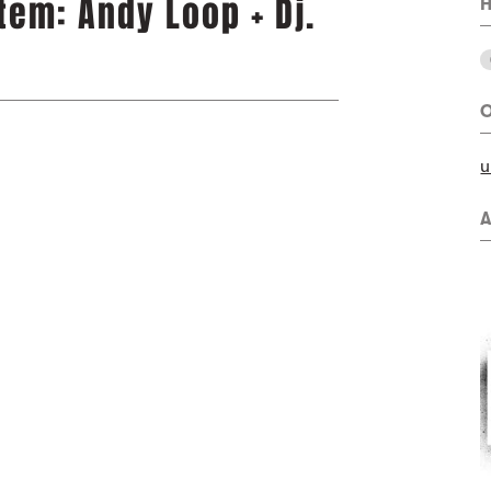
em: Andy Loop + Dj.
H
O
u
A