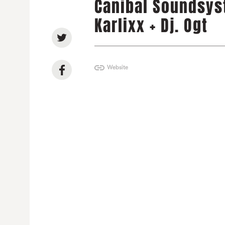
Canibal Soundsyst
Karlixx + Dj. Ogt
Website