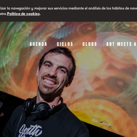
lizar la navegación y mejorar sus servicios mediante el análisis de los hábitos de nav
stra
Política de cookies
.
AGENDA
CICLOS
CLUBS
ART MEETS 