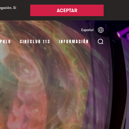
egación. Si
ACEPTAR
Español
Català
English
APOLO
CINECLUB 113
INFORMACIÓN