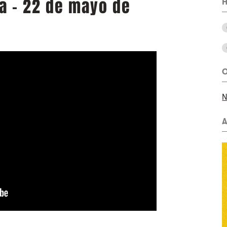
a - 22 de mayo de
H
O
N
A