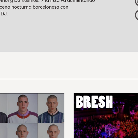
Piñol y DJ Kosmos. Y la lista va aumentando
scena nocturna barcelonesa con
 DJ.