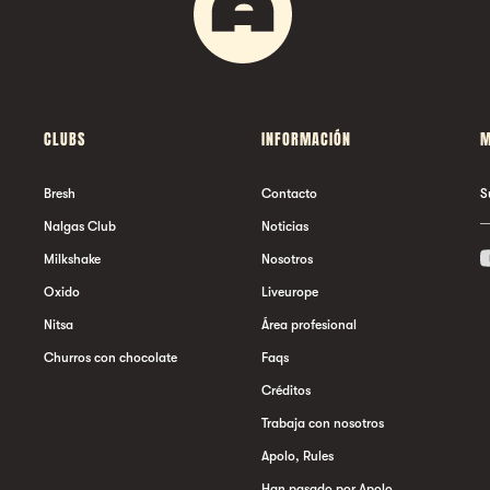
CLUBS
INFORMACIÓN
M
Bresh
Contacto
S
Nalgas Club
Noticias
Milkshake
Nosotros
Oxido
Liveurope
Nitsa
Área profesional
Churros con chocolate
Faqs
Créditos
Trabaja con nosotros
Apolo, Rules
Han pasado por Apolo