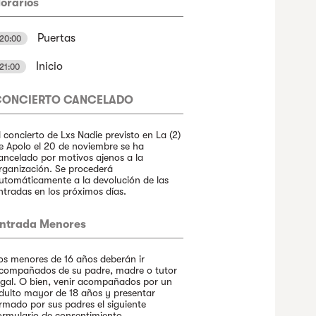
orarios
Puertas
20:00
Inicio
21:00
CONCIERTO CANCELADO
l concierto de Lxs Nadie previsto en La (2)
e Apolo el 20 de noviembre se ha
ancelado por motivos ajenos a la
rganización. Se procederá
utomáticamente a la devolución de las
ntradas en los próximos días.
ntrada Menores
os menores de 16 años deberán ir
compañados de su padre, madre o tutor
egal. O bien, venir acompañados por un
dulto mayor de 18 años y presentar
irmado por sus padres el siguiente
ormulario de consentimiento
.