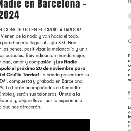
Nadie en Barcelona -
H
 2024
N CONCIERTO EN EL CRUÏLLA TARDOR
enen de la nada y van hacia el todo.
 para hacerla llegar al siglo XXI. Han
las penas, positivizar la melancolía y unir
dos actuales. Reivindican un mundo mejor,
E
d
nidad, amor y compasión.
¡Lxs Nadie
c
 Apolo el próximo 20 de noviembre para
o
el Cruïlla Tardor!
La banda presentará su
a
e
DA'
, compuesta y grabado en Barcelona
2024. Lo harán acompañados de Kemadito
E
mbia y serán sus teloneros. Únete a la
Sound y, déjate llevar por la experiencia
e que nos ofrecerán.
L
a
l
a
f
f