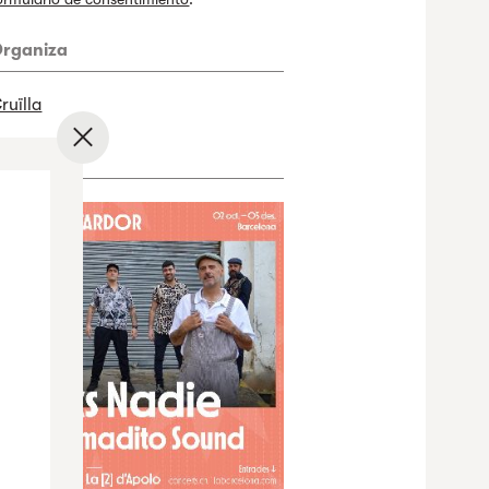
rganiza
ruïlla
✕
rtwork