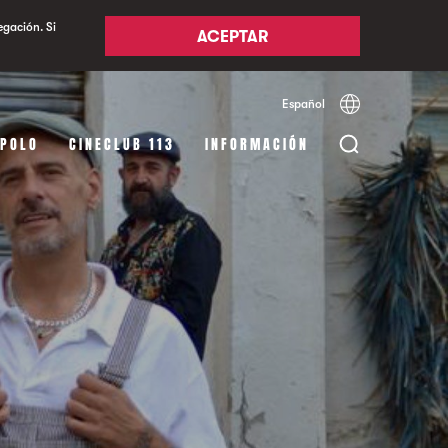
egación. Si
ACEPTAR
Español
Català
English
APOLO
CINECLUB 113
INFORMACIÓN