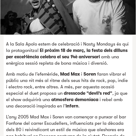
A la Sala Apolo estem de celebració i Nasty Mondays és qui
la protagonitza!
El pròxim 18 de març, la festa dels dilluns
per excel·lència celebra el seu 14è aniversari
amb una
enèrgica sessió repleta de bona música i diversió.
Amb motiu de l’efemèride,
Mad Max
i
Soren
faran vibrar el
públic una nit més al ritme dels seus hits de rock, pop, indie
i electro rock, entre altres. A més, per aquesta ocasió
especial el duet proposa un
dresscode “devil’s red”
, ja que
el show adquirirà una
atmosfera demoníaca
i rebel amb
una decoració inspirada en l’
infern
.
L’any 2005 Mad Max i Soren van començar a punxar al bar
Fonfone del carrer Escudellers, influenciats per la dècada
dels 80 i reivindicant un estil de música que aleshores era