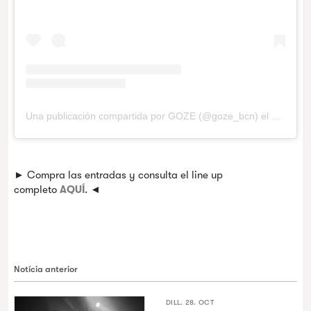
Una publicación compartida por GOZE (@goze_bcn)
el
20 de Se
► Compra las entradas y consulta el line up
completo
AQUÍ
. ◄
Notícia anterior
DILL. 28. OCT