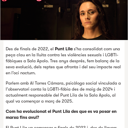
Des de finals de 2022, el
Punt Lila
s’ha consolidat com una
peça clau en la lluita contra les violències sexuals i LGBTI-
fòbiques a Sala Apolo. Tres anys després, fem balanç de la
seva evolució, dels reptes que afronta i del seu impacte real
en l’oci nocturn.
Parlem amb Al Torres Cámara, psicòloga social vinculada a
l'observatori conta la LGBTI-fòbia des de maig de 2024 i
actualment responsable del Punt Lila de la Sala Apolo, al
qual va començar a març de 2025.
Com ha evolucionat el Punt Lila des que es va posar en
marxa fins avui?
El Punt Lila va començar a finals de 2022 i, des de llavors,