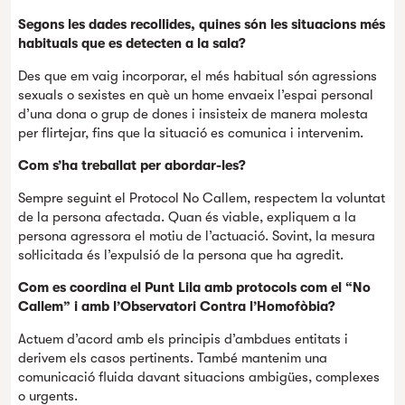
Segons les dades recollides, quines són les situacions més
habituals que es detecten a la sala?
Des que em vaig incorporar, el més habitual són agressions
sexuals o sexistes en què un home envaeix l’espai personal
d’una dona o grup de dones i insisteix de manera molesta
per flirtejar, fins que la situació es comunica i intervenim.
Com s’ha treballat per abordar-les?
Sempre seguint el Protocol No Callem, respectem la voluntat
de la persona afectada. Quan és viable, expliquem a la
persona agressora el motiu de l’actuació. Sovint, la mesura
sol·licitada és l’expulsió de la persona que ha agredit.
Com es coordina el Punt Lila amb protocols com el “No
Callem” i amb l’Observatori Contra l’Homofòbia?
Actuem d’acord amb els principis d’ambdues entitats i
derivem els casos pertinents. També mantenim una
comunicació fluida davant situacions ambigües, complexes
o urgents.