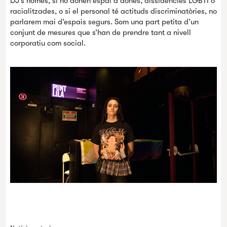
DJ’s homes, si no donen espai a dones, dissidències LGBTI o
racialitzades, o si el personal té actituds discriminatòries, no
parlarem mai d’espais segurs. Som una part petita d’un
conjunt de mesures que s’han de prendre tant a nivell
corporatiu com social.