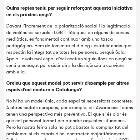
Quins reptes teniu per seguir reforçant aquesta iniciativa
en els pròxims anys?
Davant l’increment de la polarització social i la legitimació
de violències sexuals i LGBTI-fòbiques en alguns discursos
mediàtics, és fonamental continuar amb una tasca
pedagògica. Hem de fomentar el diàleg i establir codis que
respectin la integritat de totes les persones, perquè Sala
Apolo i qualsevol espai d’oci nocturn siguin llocs on ningú se
senti amenaçat per existir dins la dissidència o conviure
amb ella.
Creieu que aquest model pot servir d’exemple per altres
espais d’oci nocturn a Catalunya?
No hi ha un model únic, cada espai té necessitats concretes.
A altres ciutats europees, per exemple, els Awareness Teams
tenen una perspectiva més preventiva. El que sí és clar és
que cal personal format per atendre aquestes situacions.
Però la nostra feina sola no pot abastar la complexitat del
problema: si els espais d’oci contracten majoritàriament