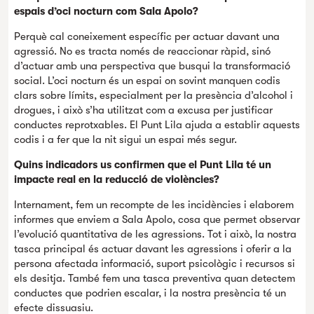
espais d’oci nocturn com Sala Apolo?
Perquè cal coneixement específic per actuar davant una
agressió. No es tracta només de reaccionar ràpid, sinó
d’actuar amb una perspectiva que busqui la transformació
social. L’oci nocturn és un espai on sovint manquen codis
clars sobre límits, especialment per la presència d’alcohol i
drogues, i això s’ha utilitzat com a excusa per justificar
conductes reprotxables. El Punt Lila ajuda a establir aquests
codis i a fer que la nit sigui un espai més segur.
Quins indicadors us confirmen que el Punt Lila té un
impacte real en la reducció de violències?
Internament, fem un recompte de les incidències i elaborem
informes que enviem a Sala Apolo, cosa que permet observar
l’evolució quantitativa de les agressions. Tot i això, la nostra
tasca principal és actuar davant les agressions i oferir a la
persona afectada informació, suport psicològic i recursos si
els desitja. També fem una tasca preventiva quan detectem
conductes que podrien escalar, i la nostra presència té un
efecte dissuasiu.