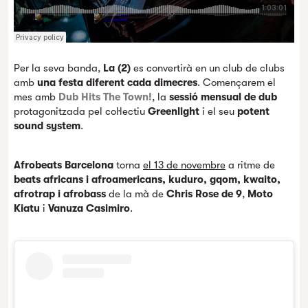
Per la seva banda,
La (2)
es convertirà en un club de clubs
amb
una festa diferent cada dimecres
. Començarem el
mes amb
Dub Hits The Town!
, la
sessió mensual de dub
protagonitzada pel col·lectiu
Greenlight
i el seu
potent
sound system
.
Afrobeats Barcelona
torna
el 13 de novembre
a ritme de
beats africans i afroamericans, kuduro, gqom, kwaito,
afrotrap i afrobass
de la mà de
Chris Rose de 9
,
Moto
Kiatu
i
Vanuza Casimiro
.