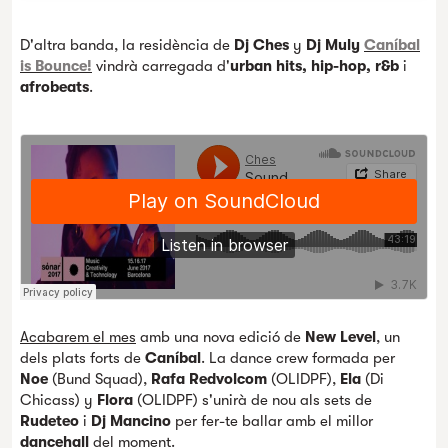
D'altra banda, la residència de
Dj Ches
y
Dj Muly
Caníbal
is Bounce!
vindrà carregada d'
urban hits, hip-hop, r&b
i
afrobeats
.
Acabarem el mes
amb una nova edició de
New Level
, un
dels plats forts de
Caníbal
. La dance crew formada per
Noe
(Bund Squad),
Rafa Redvolcom
(OLIDPF),
Ela
(Di
Chicass) y
Flora
(OLIDPF)
s'unirà de nou als sets de
Rudeteo
i
Dj Mancino
per fer-te ballar amb el millor
dancehall
del moment.