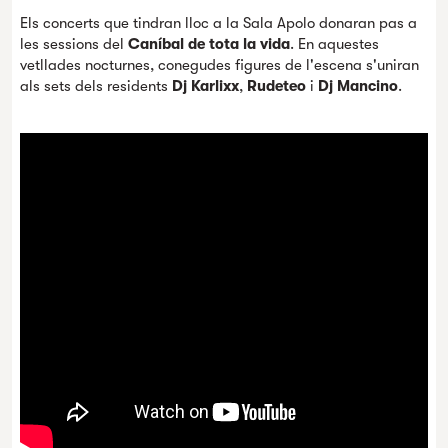
Els concerts que tindran lloc a la Sala Apolo donaran pas a
les sessions del
Caníbal de tota la vida
. En aquestes
vetllades nocturnes, conegudes figures de l'escena s'uniran
als sets dels residents
Dj Karlixx
,
Rudeteo
i
Dj Mancino
.