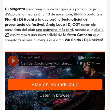
Dj Magenta
s'encarregarà de fer girar els plats a la gran
d'Apolo el
dimecres 6
.
El 13 de novembre
,
Biocap
portarà a
Plan-B
i
Dj Hochi
a la que serà la
festa oficial de
presentació de festival
.
Andy Loop
i
Dj OGT
seran els
convidats del club
una setmana més tard
, mentre que
el dia
27
assistirem a una nova edició de la
festa Catsona
que
comptarà ni més ni menys que amb
Wu Shido
i
Dj Chekeré
.