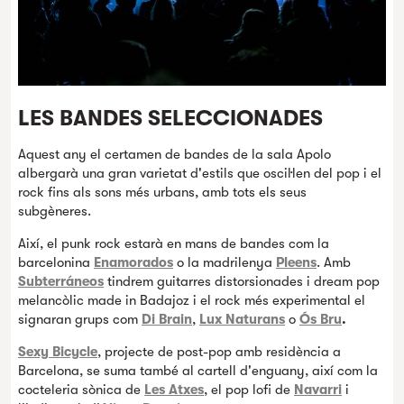
LES BANDES SELECCIONADES
Aquest any el certamen de bandes de la sala Apolo
albergarà una gran varietat d'estils que oscil·len del pop i el
rock fins als sons més urbans, amb tots els seus
subgèneres.
Així, el punk rock estarà en mans de bandes com la
barcelonina
Enamorados
o la madrilenya
Pleens
. Amb
Subterráneos
tindrem guitarres distorsionades i dream pop
melancòlic made in Badajoz i el rock més experimental el
signaran grups com
Di Brain
,
Lux Naturans
o
Ós Bru
.
Sexy Bicycle
, projecte de post-pop amb residència a
Barcelona, se suma també al cartell d'enguany, així com la
cocteleria sònica de
Les Atxes
, el pop lofi de
Navarri
i