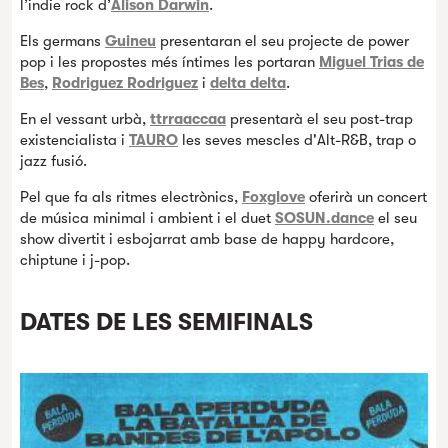
l’indie rock d’
Alison Darwin
.
Els germans
Guineu
presentaran el seu projecte de power
pop i les propostes més íntimes les portaran
Miguel Trias de
Bes
,
Rodriguez Rodriguez
i
delta delta
.
En el vessant urbà,
ttrraaccaa
presentarà el seu post-trap
existencialista i
TAURO
les seves mescles d'Alt-R&B, trap o
jazz fusió.
Pel que fa als ritmes electrònics,
Foxglove
oferirà un concert
de música minimal i ambient i el duet
SOSUN.dance
el seu
show divertit i esbojarrat amb base de happy hardcore,
chiptune i j-pop.
DATES DE LES SEMIFINALS