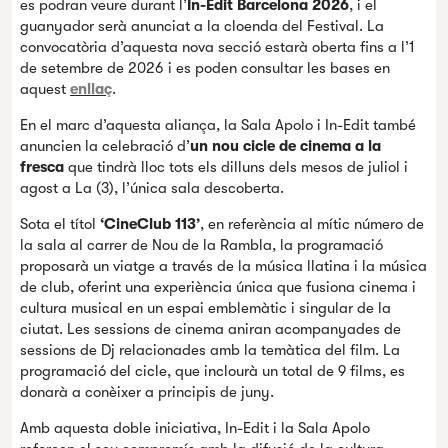
es podran veure durant l’
In-Edit Barcelona 2026
, i el
guanyador serà anunciat a la cloenda del Festival. La
convocatòria d’aquesta nova secció estarà oberta fins a l’1
de setembre de 2026 i es poden consultar les bases en
aquest
enllaç
.
En el marc d’aquesta aliança, la Sala Apolo i In-Edit també
anuncien la celebració d’
un nou cicle de cinema a la
fresca
que tindrà lloc tots els dilluns dels mesos de juliol i
agost a La (3), l’única sala descoberta.
Sota el títol
‘CineClub 113’
, en referència al mític número de
la sala al carrer de Nou de la Rambla, la programació
proposarà un viatge a través de la música llatina i la música
de club, oferint una experiència única que fusiona cinema i
cultura musical en un espai emblemàtic i singular de la
ciutat. Les sessions de cinema aniran acompanyades de
sessions de Dj relacionades amb la temàtica del film. La
programació del cicle, que inclourà un total de 9 films, es
donarà a conèixer a principis de juny.
Amb aquesta doble iniciativa, In-Edit i la Sala Apolo