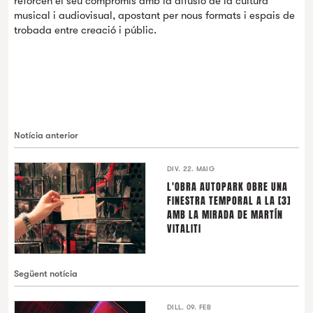
reforcen el seu compromís amb la difusió de la cultura
musical i audiovisual, apostant per nous formats i espais de
trobada entre creació i públic.
Notícia anterior
DIV. 22. MAIG
L'OBRA AUTOPARK OBRE UNA
FINESTRA TEMPORAL A LA [3]
AMB LA MIRADA DE MARTÍN
VITALITI
Següent notícia
DILL. 09. FEB