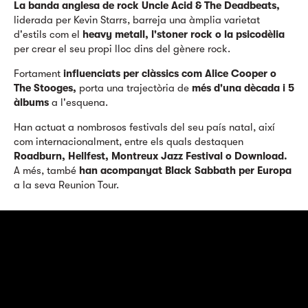
La banda anglesa de rock Uncle Acid & The Deadbeats,
liderada per Kevin Starrs, barreja una àmplia varietat
d'estils com el
heavy metall, l'stoner rock o la psicodèlia
per crear el seu propi lloc dins del gènere rock.
Fortament
influenciats per clàssics com Alice Cooper o
The Stooges,
porta una trajectòria de
més d'una dècada i 5
àlbums
a l'esquena.
Han actuat a nombrosos festivals del seu país natal, així
com internacionalment, entre els quals destaquen
Roadburn, Hellfest, Montreux Jazz Festival o Download.
A més, també
han acompanyat Black Sabbath per Europa
a la seva Reunion Tour.