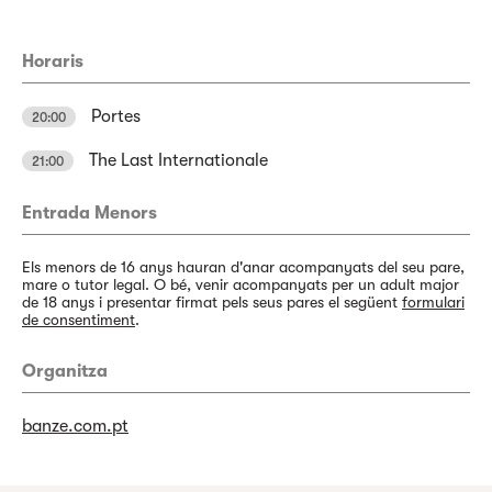
Horaris
Portes
20:00
The Last Internationale
21:00
Entrada Menors
Els menors de 16 anys hauran d'anar acompanyats del seu pare,
mare o tutor legal. O bé, venir acompanyats per un adult major
de 18 anys i presentar firmat pels seus pares el següent
formulari
de consentiment
.
Organitza
banze.com.pt