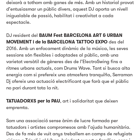
deixarà a tothom amb ganes de més. Amb un historial provat
d'entusiasmar un públic divers, aquest DJ aporta un nivell
inigualable de passió, habilitat i creativitat a cada
espectacle.
DJ resident del
BAUM Fest BARCELONA ART & URBAN
MOVEMENT i de la BARCELONA TATTOO EXPO
des del
2016. Amb un enfocament dinàmic de la música, les seves
sessions són flexibles i adaptades al públic, amb una
varietat versàtil de gèneres des de l'ElectroSwing fins a
ritmes urbans actuals, com Drums Wave. Tant si busca alta
energia com si prefereix una atmosfera tranquil·la, Serraman
Dj ofereix una actuació electrificant que farà que el públic
no pari durant tota la nit.
TATUADORXS per la PAU
, art i solidaritat que deixen
empremta.
Som una associació sense ànim de lucre formada per
tatuadors i artistes compromesos amb l'ajuda humanitària.
Des de fa més de vuit anys treballem en camps de refugiats