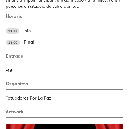
sirians a Trípoli i al Líban, brindant suport a famílies, nens i
persones en situació de vulnerabilitat.
Horaris
Inici
18:00
Final
23:00
Entrada
+18
Organitza
Tatuadores Por La Paz
Artwork