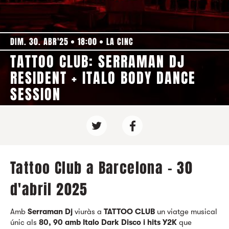
DIM. 30. ABR'25
18:00
LA CINC
TATTOO CLUB: SERRAMAN DJ
RESIDENT + ITALO BODY DANCE
SESSION
Tattoo Club a Barcelona - 30
d'abril 2025
Amb
Serraman Dj
viuràs a
TATTOO CLUB
un viatge musical
únic als
80, 90 amb Italo Dark Disco i hits Y2K
que