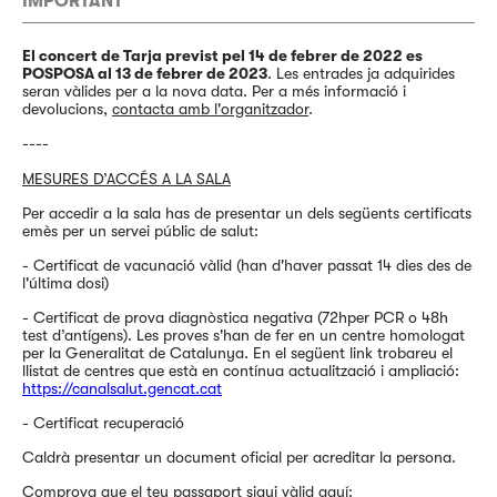
IMPORTANT
El concert de Tarja previst pel 14 de febrer de 2022 es
POSPOSA al 13 de febrer de 2023
. Les entrades ja adquirides
seran vàlides per a la nova data. Per a més informació i
devolucions,
contacta amb l'organitzador
.
----
MESURES D’ACCÉS A LA SALA
Per accedir a la sala has de presentar un dels següents certificats
emès per un servei públic de salut:
- Certificat de vacunació vàlid (han d'haver passat 14 dies des de
l'última dosi)
- Certificat de prova diagnòstica negativa (72hper PCR o 48h
test d’antígens). Les proves s'han de fer en un centre homologat
per la Generalitat de Catalunya. En el següent link trobareu el
llistat de centres que està en contínua actualització i ampliació:
https://canalsalut.gencat.cat
- Certificat recuperació
Caldrà presentar un document oficial per acreditar la persona.
Comprova que el teu passaport sigui vàlid aquí: