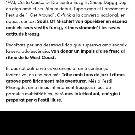
1993, Costa Oest... Dr Dre contra Eazy-E, Snoop Doggy Dog
en alça amb el seu àlbum debut, Tupac amb el llançament a
l'estiu de "I Get Around", G-funk a la conversa nacional, en
aquest context
Souls Of Mischief van aparèixer en escena
amb els seus vestits funky, ritmes slammin' i les seves
actituds breazy.
Recolzats per una destresa lírica que superava amb escreix
la seva adolescència,
van donar un impuls d'aire fresc al
ritme de la West Coast.
El quartet californià es va anunciar amb confiança
inofensiva, en una ona més
Tribe amb tocs de jazz i ritmes
groove però líricament més aventurer
. Més a l'estil
Pharcyde, amb rimes infinitament fresques i jocs de
paraules multisil·làbics, però
més intel·lectual, enèrgic i
preparat per a l'estil lliure.