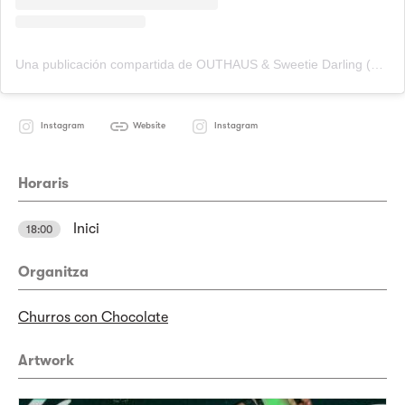
Una publicación compartida de OUTHAUS & Sweetie Darling (@outhaus_sweetie_darling)
Instagram
Website
Instagram
Horaris
Inici
18:00
Organitza
Churros con Chocolate
Artwork