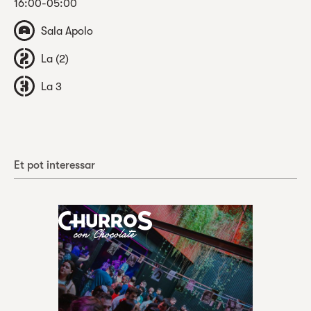
16:00-05:00
Sala Apolo
La (2)
La 3
Et pot interessar