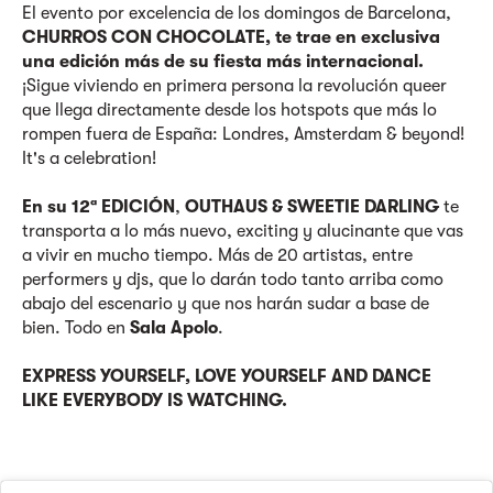
El evento por excelencia de los domingos de Barcelona,
CHURROS CON CHOCOLATE, te trae en exclusiva
una edición más de su fiesta más internacional.
¡Sigue viviendo en primera persona la revolución queer
que llega directamente desde los hotspots que más lo
rompen fuera de España: Londres, Amsterdam & beyond!
It's a celebration!
En su 12ª EDICIÓN
,
OUTHAUS & SWEETIE DARLING
te
transporta a lo más nuevo, exciting y alucinante que vas
a vivir en mucho tiempo. Más de 20 artistas, entre
performers y djs, que lo darán todo tanto arriba como
abajo del escenario y que nos harán sudar a base de
bien. Todo en
Sala Apolo
.
EXPRESS YOURSELF, LOVE YOURSELF AND DANCE
LIKE EVERYBODY IS WATCHING.