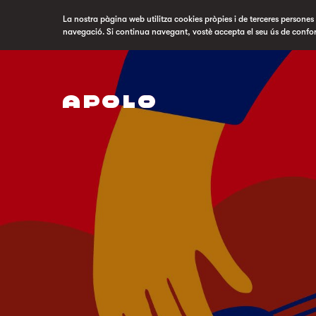
La nostra pàgina web utilitza cookies pròpies i de terceres persones p
navegació. Si continua navegant, vostè accepta el seu ús de confo