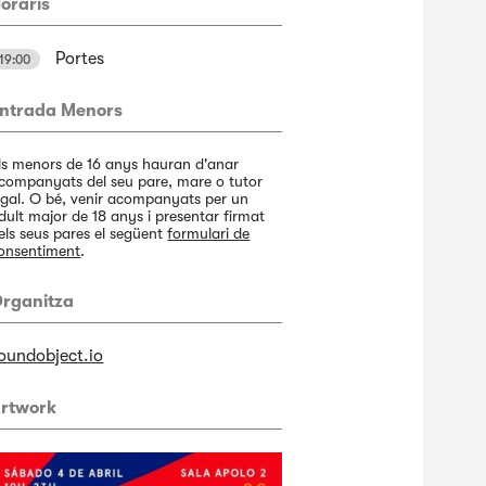
oraris
Portes
19:00
ntrada Menors
ls menors de 16 anys hauran d'anar
companyats del seu pare, mare o tutor
egal. O bé, venir acompanyats per un
dult major de 18 anys i presentar firmat
els seus pares el següent
formulari de
onsentiment
.
rganitza
oundobject.io
rtwork