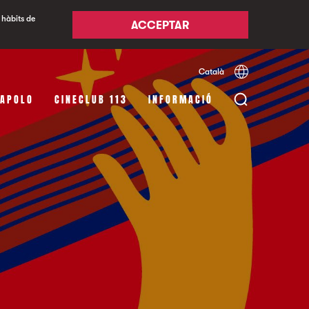
 hàbits de
ACCEPTAR
Català
Español
English
 APOLO
CINECLUB 113
INFORMACIÓ