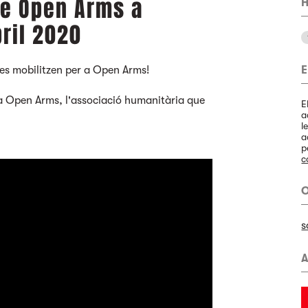
de Open Arms a
H
bril 2020
 es mobilitzen per a Open Arms!
E
 a Open Arms, l'associació humanitària que
E
a
l
a
p
c
O
s
A