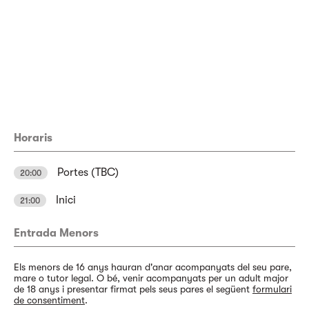
Horaris
Portes (TBC)
20:00
Inici
21:00
Entrada Menors
Els menors de 16 anys hauran d'anar acompanyats del seu pare,
mare o tutor legal. O bé, venir acompanyats per un adult major
de 18 anys i presentar firmat pels seus pares el següent
formulari
de consentiment
.