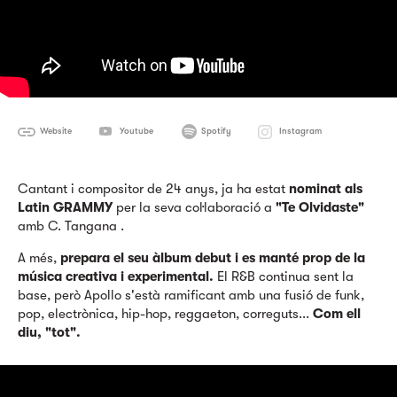
Website
Youtube
Spotify
Instagram
Cantant i compositor de 24 anys, ja ha estat
nominat als
Latin GRAMMY
per la seva col·laboració a
"Te Olvidaste"
amb C. Tangana .
A més,
prepara el seu àlbum debut i es manté prop de la
música creativa i experimental.
El R&B continua sent la
base, però Apollo s'està ramificant amb una fusió de funk,
pop, electrònica, hip-hop, reggaeton, correguts...
Com ell
diu, "tot".